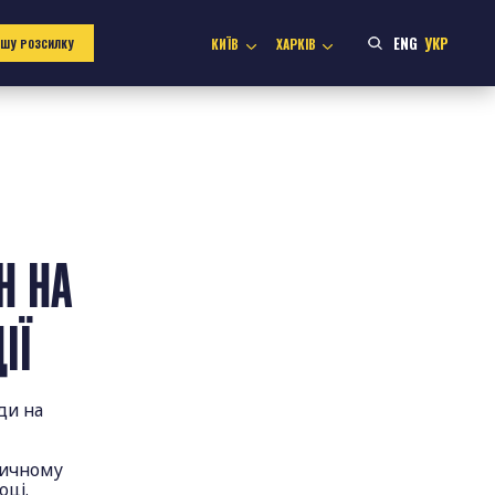
ENG
УКР
КИЇВ
ХАРКІВ
АШУ РОЗСИЛКУ
Н НА
ЦІЇ
ди на
тичному
оці.