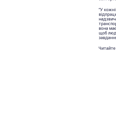
“У кожні
відпраць
надзвича
транспор
вона має
щоб люди
завдання
Читайте