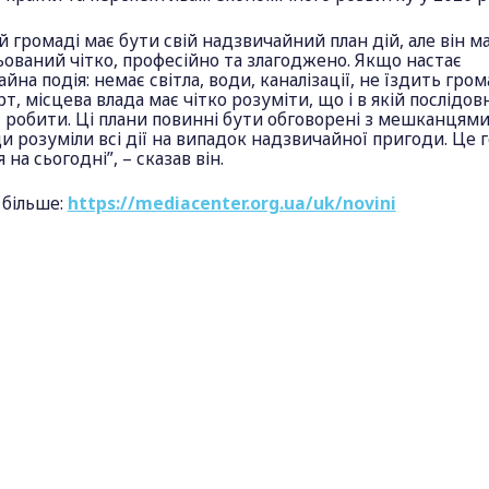
й громаді має бути свій надзвичайний план дій, але він м
ований чітко, професійно та злагоджено. Якщо настає
йна подія: немає світла, води, каналізації, не їздить гро
т, місцева влада має чітко розуміти, що і в якій послідов
 робити. Ці плани повинні бути обговорені з мешканцями
 розуміли всі дії на випадок надзвичайної пригоди. Це 
 на сьогодні”, – сказав він.
 більше:
https://mediacenter.org.ua/uk/novini