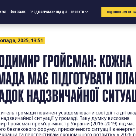
ЖЕСТ
ФОТОБАНК
ПРОДЮСЕРСЬКИЙ ВІДДІЛ
ПРОЄКТИ
ПІДПИШІТЬСЯ НА Н
опада, 2025, 13:51
ОДИМИР ГРОЙСМАН: КОЖНА
МАДА МАЄ ПІДГОТУВАТИ ПЛА
АДОК НАДЗВИЧАЙНОЇ СИТУА
тель громади повинен усвідомлювати свої дії та дії вла
надзвичайної ситуації у громаді. Таку думку висловив
р Гройсман прем’єр-міністр України (2016-2019) під час
го безпекового форуму, присвяченого ситуації в енерге
України та перспективам економічного розвитку у 2026 р