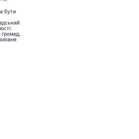
ає бути
мадський
ності
 громад,
головне