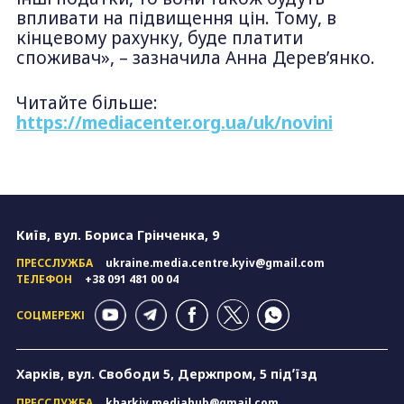
впливати на підвищення цін. Тому, в
кінцевому рахунку, буде платити
споживач», – зазначила Анна Деревʼянко.
Читайте більше:
https://mediacenter.org.ua/uk/novini
Київ, вул. Бориса Грінченка, 9
ПРЕССЛУЖБА
ukraine.media.centre.kyiv@gmail.com
ТЕЛЕФОН
+38 091 481 00 04
СОЦМЕРЕЖІ
Харків, вул. Свободи 5, Держпром, 5 підʼїзд
ПРЕССЛУЖБА
kharkiv.mediahub@gmail.com