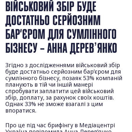
ВІЙСЬКОВИЙ ЗБІР БУДЕ
ДОСТАТНЬО СЕРЙОЗНИМ
БАР’ЄРОМ ДЛЯ СУМЛІННОГО
БІЗНЕСУ – АННА ДЕРЕВʼЯНКО
Згідно з дослідженнями військовий збір
буде достатньо серйозним бар’єром для
сумлінного бізнесу, позаяк 53% компаній
планують в тій чи іншій манері
спробувати заплатити цей військовий
збір, доплату, за рахунок своїх коштів.
Однак 33% не зможе взагалі з цим
впоратися.
Про це під час брифінгу в Медіацентрі
Україна повідомила Анна Деревʼянко,