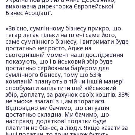
виконавча директорка Європейської
Бізнес Асоціації.
«Звісно, сумлінному бізнесу прикро, що
тягар лягає тільки на плечі саме його,
саме сумлінного бізнесу, і витримати буде
достатньо непросто. Адже на
сьогоднішній момент наші дослідження
показують, що і військовий збір буде
достатньо серйозним бар’єром для
сумлінного бізнесу, тому що 53%
компаній планують в тій чи іншій манері
спробувати заплатити цей військовий
збір, доплату, за рахунок своїх коштів. 33%
не зможе взагалі з цим впоратися.
Відповідно ми бачимо, що ситуація
достатньо складна. Ми бачимо, що
насправді додаткові податки буде
платити не бізнес, а люди. Якщо казати за
інші податки, то вони також будуть