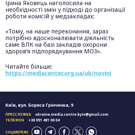
Ірина Яковець наголосила на
необхідності змін у підході до організації
роботи комісій у медзакладах:
«Тому, на наше переконання, зараз
потрібно вдосконалювати діяльність
саме ВЛК на базі закладів охорони
здоровʼя підпорядкування МОЗ».
Читайте більше:
https://mediacenter.org.ua/uk/novini
Київ, вул. Бориса Грінченка, 9
ПРЕССЛУЖБА
ukraine.media.centre.kyiv@gmail.com
ТЕЛЕФОН
+38 091 481 00 04
СОЦМЕРЕЖІ