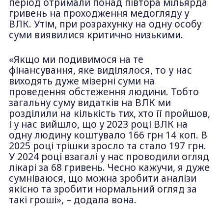
період отримали понад півтора мільярда
гривень на проходження медогляду у
ВЛК. Утім, при розрахунку на одну особу
суми виявилися критично низькими.
«Якщо ми подивимося на те
фінансування, яке виділялося, то у нас
виходять дуже мізерні суми на
проведення обстеження людини. Тобто
загальну суму видатків на ВЛК ми
розділили на кількість тих, хто її пройшов,
і у нас вийшло, що у 2023 році ВЛК на
одну людину коштувало 166 грн 14 коп. В
2025 році трішки зросло та стало 197 грн.
У 2024 році взагалі у нас проводили огляд
лікарі за 68 гривень. Чесно кажучи, я дуже
сумніваюся, що можна зробити аналізи
якісно та зробити нормальний огляд за
такі гроші», – додала вона.