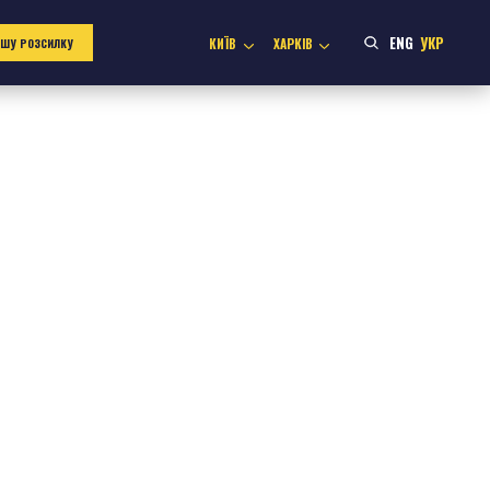
ENG
УКР
КИЇВ
ХАРКІВ
АШУ РОЗСИЛКУ