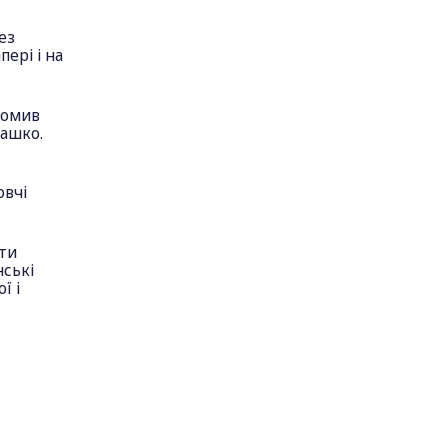
ез
пері і на
домив
лашко.
овчі
ати
нські
ї і