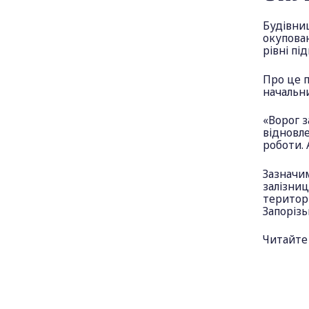
Будівниц
окупован
рівні пі
Про це п
начальни
«Ворог з
відновле
роботи. 
Зазначим
залізниц
територі
Запорізь
Читайте