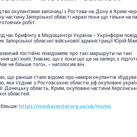
тво окупантами залізниці з Ростова-на-Дону в Крим чер
у частину Запорізької області наразі поки що тільки на па
дготовчих робіт.
ід час брифінгу в Медіацентрі Україна – Укрінформ пові
к Запорізької обласної військової адміністрації Юрій Ма
азвичай постійно повідомляє про такі маршрути чи такі
ння цієї колії. Знаємо, що є поки що це на папері, є підгот
Але не більше того», – наголосив він.
о, що раніше стало відомо про наміри окупантів збудув
ю, яка з’єднає з Ростовською областю рф окуповані украї
ї: Донецьку область, Крим, окуповані частини Херсонсько
кої областей.
 більше:
https://mediacenter.org.ua/uk/novini