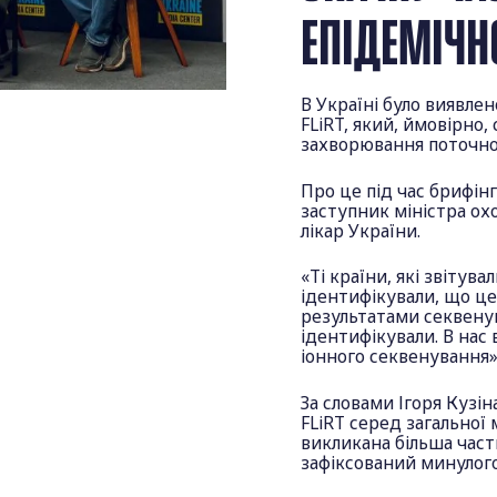
ЕПІДЕМІЧН
В Україні було виявле
FLiRT, який, ймовірно
захворювання поточної
Про це під час брифін
заступник міністра ох
лікар України.
«Ті країни, які звітув
ідентифікували, що це
результатами секвенув
ідентифікували. В нас
іонного секвенування»,
За словами Ігоря Кузі
FLiRT серед загальної
викликана більша част
зафіксований минулого