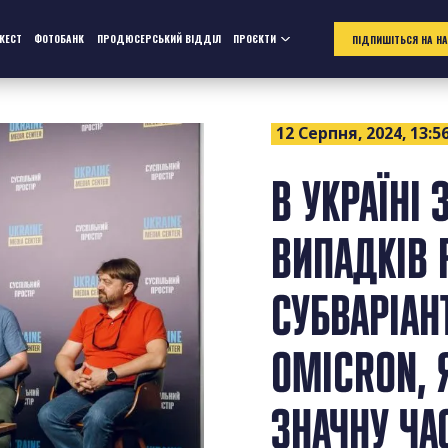
ЖЕСТ
ФОТОБАНК
ПРОДЮСЕРСЬКИЙ ВІДДІЛ
ПРОЄКТИ
ПІДПИШІТЬСЯ НА Н
12 Серпня, 2024, 13:5
В УКРАЇНІ
ВИПАДКІВ F
СУБВАРІАН
OMICRON, 
ЗНАЧНУ ЧА