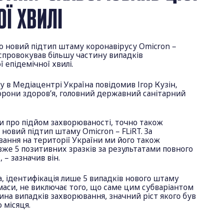
ОЇ ХВИЛІ
но новий підтип штаму коронавірусу Omicron –
, спровокував більшу частину випадків
 епідемічної хвилі.
гу в Медіацентрі Україна повідомив Ігор Кузін,
орони здоров’я, головний державний санітарний
али про підйом захворюваності, точно також
 новий підтип штаму Omicron – FLiRT. За
ання на території України ми його також
 вже 5 позитивних зразків за результатами повного
 – зазначив він.
на, ідентифікація лише 5 випадків нового штаму
 маси, не виключає того, що саме цим субваріантом
ина випадків захворювання, значний ріст якого був
 місяця.