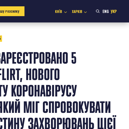
ENG
УКР
КИЇВ
ХАРКІВ
АШУ РОЗСИЛКУ
6
 ЗАРЕЄСТРОВАНО 5
LIRT, НОВОГО
ТУ КОРОНАВІРУСУ
ЯКИЙ МІГ СПРОВОКУВАТИ
СТИНУ ЗАХВОРЮВАНЬ ЦІЄЇ