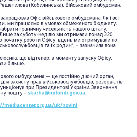
 Решетилова (Кобилинська), Військовий омбудсман.
і запрацював Офіс військового омбудсмана. Як і всі
ди, ми працюємо в умовах обмеженого бюджету.
набрати граничну чисельність нашого штату.
 Лише за суботу-неділю ми отримали понад 320
о початку роботи Офісу, вдень ми отримували по
йськовослужбовців та їх родин”, – зазначила вона.
лосила, що відтепер, з моменту запуску Офісу,
ази більше.
кового омбудсмена — це постійно діючий орган,
 для захисту прав військовослужбовців, резервістів
функціонує при Президентові України. Звернення
нну пошту –
skarha@milomb.gov.ua
.
://mediacenter.org.ua/uk/novini