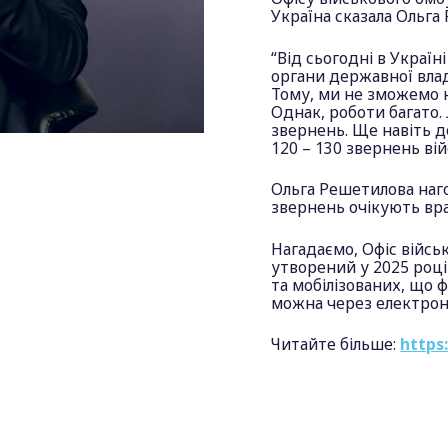
Україна сказала Ольга
“Від сьогодні в Україн
органи державної вла
Тому, ми не зможемо 
Однак, роботи багато.
звернень. Ще навіть д
120 – 130 звернень ві
Ольга Решетилова наго
звернень очікують вр
Нагадаємо, Офіс війсь
утворений у 2025 році
та мобілізованих, що 
можна через електро
Читайте більше:
https