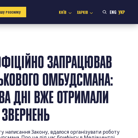
ENG
УКР
КИЇВ
ХАРКІВ
АШУ РОЗСИЛКУ
 ОФІЦІЙНО ЗАПРАЦЮВАВ
ЬКОВОГО ОМБУДСМАНА:
ВА ДНІ ВЖЕ ОТРИМАЛИ
 ЗВЕРНЕНЬ
нту написання Закону, вдалося організувати роботу
удсмана. Про це під час брифінгу в Медіацентрі