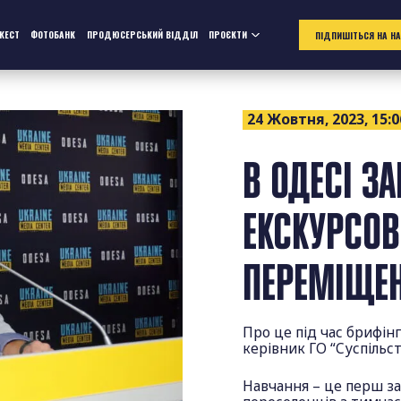
ЖЕСТ
ФОТОБАНК
ПРОДЮСЕРСЬКИЙ ВІДДІЛ
ПРОЄКТИ
ПІДПИШІТЬСЯ НА Н
24 Жовтня, 2023, 15:0
В ОДЕСІ З
ЕКСКУРСО
ПЕРЕМІЩЕН
Про це під час брифін
керівник ГО “Суспільс
Навчання – це перш з