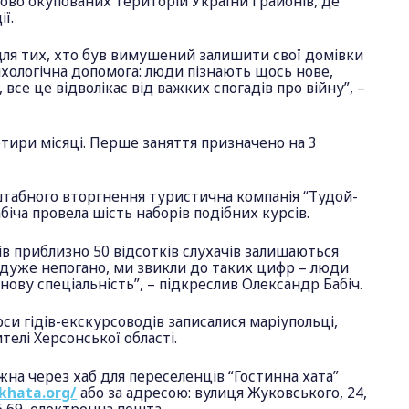
ово окупованих територій України і районів, де
ії.
для тих, хто був вимушений залишити свої домівки
сихологічна допомога: люди пізнають щось нове,
все це відволікає від важких спогадів про війну”, –
тири місяці. Перше заняття призначено на 3
табного вторгнення туристична компанія “Тудой-
іча провела шість наборів подібних курсів.
сів приблизно 50 відсотків слухачів залишаються
 дуже непогано, ми звикли до таких цифр – люди
ову спеціальність”, – підкреслив Олександр Бабіч.
рси гідів-екскурсоводів записалися маріупольці,
телі Херсонської області.
жна через хаб для переселенців “Гостинна хата”
khata.org/
або за адресою: вулиця Жуковського, 24,
6 69, електронна пошта