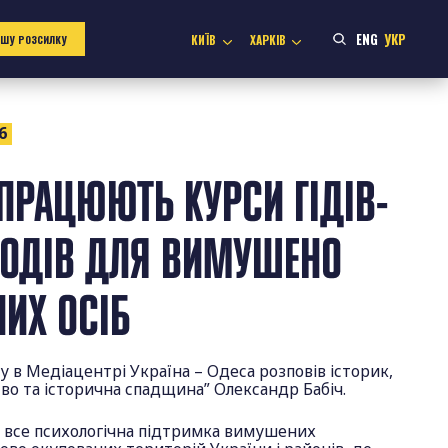
ENG
УКР
КИЇВ
ХАРКІВ
АШУ РОЗСИЛКУ
6
АПРАЦЮЮТЬ КУРСИ ГІДІВ-
ВОДІВ ДЛЯ ВИМУШЕНО
ИХ ОСІБ
гу в Медіацентрі Україна – Одеса розповів історик,
тво та історична спадщина” Олександр Бабіч.
а все психологічна підтримка вимушених