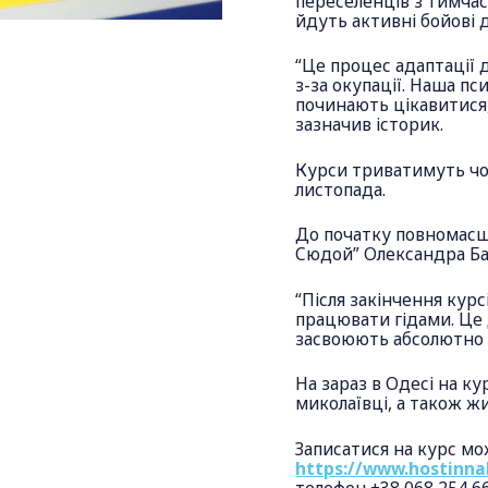
переселенців з тимчас
йдуть активні бойові д
“Це процес адаптації 
з-за окупації. Наша п
починають цікавитися, 
зазначив історик.
Курси триватимуть чо
листопада.
До початку повномасш
Сюдой” Олександра Баб
“Після закінчення кур
працювати гідами. Це
засвоюють абсолютно н
На зараз в Одесі на ку
миколаївці, а також жи
Записатися на курс мо
https://www.hostinna
телефон +38 068 254 6