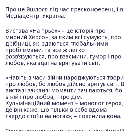
Про це йшлося під час пресконференції в
Медіацентрі Україна.
Вистава «На трьох» – це історія про
мирний Херсон, за яким всі сумують, про
дрібниці, які здаються глобальними
проблемами, та все ж легко
розв’язуються, про взаємини, гумор і про
любов, яка здатна врятувати світ.
«Навіть в часи війни народжуються твори
про любов, бо любов дійсно врятує світ. В
виставі важливі моменти зачіпаються, бо
в ній і про любов, і про дім.
Кульмінаційний момент – монолог героя,
де він каже, що тільки в себе вдома
твердо стоїш на ногах», – пояснила вона.
Своєю чергою актор театру та кіно Андрій