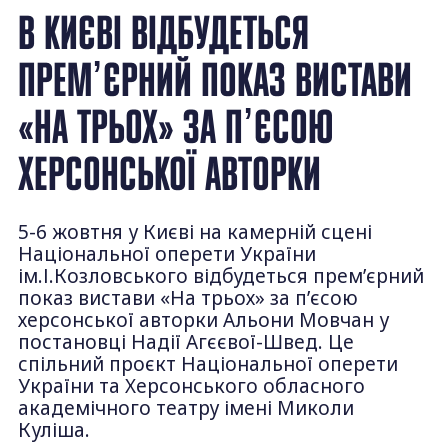
В КИЄВІ ВІДБУДЕТЬСЯ
ПРЕМʼЄРНИЙ ПОКАЗ ВИСТАВИ
«НА ТРЬОХ» ЗА ПʼЄСОЮ
ХЕРСОНСЬКОЇ АВТОРКИ
5-6 жовтня у Києві на камерній сцені
Національної оперети України
ім.І.Козловського відбудеться премʼєрний
показ вистави «На трьох» за пʼєсою
херсонської авторки Альони Мовчан у
постановці Надії Агєєвої-Швед. Це
спільний проєкт Національної оперети
України та Херсонського обласного
академічного театру імені Миколи
Куліша.