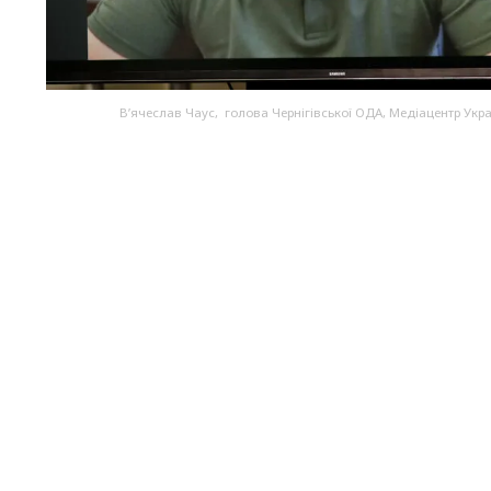
В’ячеслав Чаус, голова Чернігівської ОДА, Медіацентр Укра