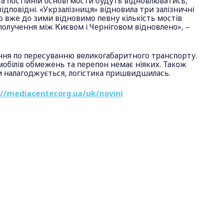
 постійній основі мости будуть відновлюватись,
ідповідні. «Укрзалізниця» відновила три залізничні
що вже до зими відновимо певну кількість мостів
получення між Києвом і Черніговом відновлено», –
ня по пересуванню великогабаритного транспорту.
мобілів обмежень та перепон немає ніяких. Також
и налагоджується, логістика пришвидшилась.
://mediacenter.org.ua/uk/novini