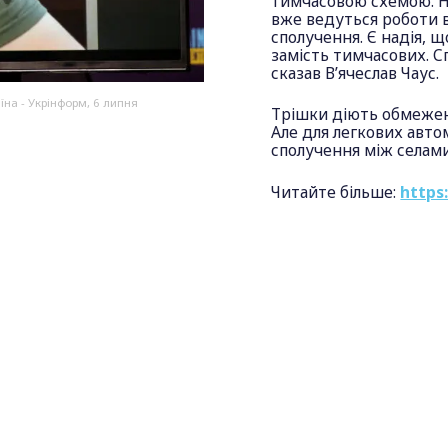
тимчасовою схемою. На
вже ведуться роботи в
сполучення. Є надія, 
замість тимчасових. С
сказав В’ячеслав Чаус.
їна - Укрінформ, 6 липня
Трішки діють обмежен
Але для легкових авто
сполучення між селам
Читайте більше:
https