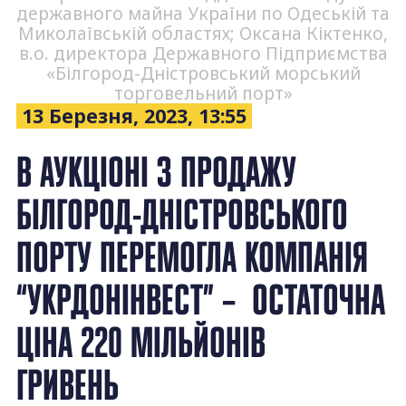
державного майна України по Одеській та
Миколаївській областях; Оксана Кіктенко,
в.о. директора Державного Підприємства
«Білгород-Дністровський морський
торговельний порт»
13 Березня, 2023, 13:55
В АУКЦІОНІ З ПРОДАЖУ
БІЛГОРОД-ДНІСТРОВСЬКОГО
ПОРТУ ПЕРЕМОГЛА КОМПАНІЯ
“УКРДОНІНВЕСТ” – ОСТАТОЧНА
ЦІНА 220 МІЛЬЙОНІВ
ГРИВЕНЬ