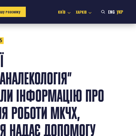
ENG
УКР
КИЇВ
ХАРКІВ
АШУ РОЗСИЛКУ
5
Ї
АНАЛЕКОЛОГІЯ”
АЛИ ІНФОРМАЦІЮ ПРО
Я РОБОТИ МКЧХ,
ІЯ НАДАЄ ДОПОМОГУ