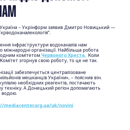
ЛАМ
 Україна – Укрінформ заявив Дмитро Новицький —
Укрводоканалекологія”.
ження інфраструктури водоканалів нам
 міжнародні організації. Найбільша робота
родним комітетом
Червоного Хреста.
Коли
Комітет згорнув свою роботу, то це не так.
нізації забезпечується централізоване
мільйонів мешканців України», – пояснив він.
купівлю необхідних реагентів, постачають
ну техніку. А Донецький регіон допомагають
 водою.
://mediacenter.org.ua/uk/novini