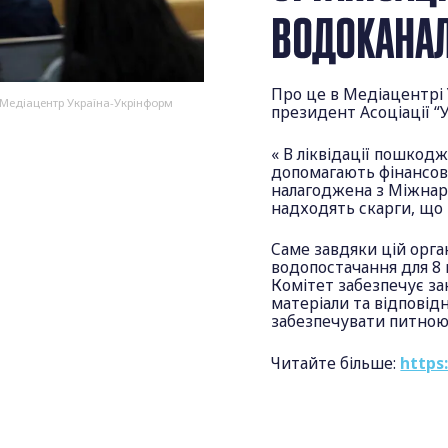
ВОДОКАНА
Про це в Медіацентрі
 Медіацентр Україна-Укрінформ
президент Асоціації “
« В ліквідації пошкод
допомагають фінансово
налагоджена з Міжна
надходять скарги, що 
Саме завдяки цій орга
водопостачання для 8 
Комітет забезпечує за
матеріали та відповід
забезпечувати питною
Читайте більше:
https