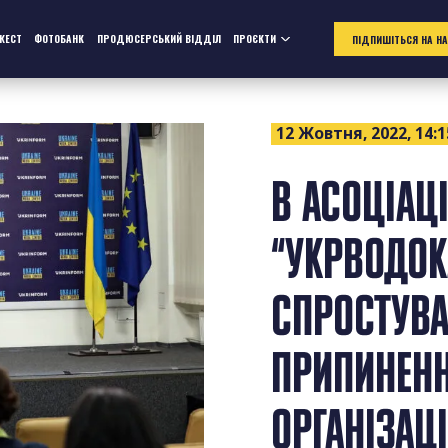
ЖЕСТ
ФОТОБАНК
ПРОДЮСЕРСЬКИЙ ВІДДІЛ
ПРОЄКТИ
ПІДПИШІТЬСЯ НА Н
12 Жовтня, 2022, 14:1
В АСОЦІАЦІ
“УКРВОДОК
СПРОСТУВ
ПРИПИНЕНН
ОРГАНІЗАЦ