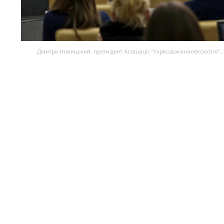
Дмитро Новицький, президент Асоціації "Укрводоканалекологія",