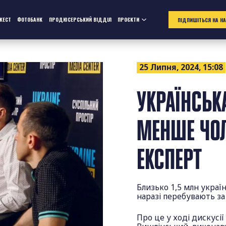
ЖЕСТ
ФОТОБАНК
ПРОДЮСЕРСЬКИЙ ВІДДІЛ
ПРОЄКТИ
ПІДПИШІТЬСЯ НА Н
25 Липня, 2024, 15:08
УКРАЇНСЬК
МЕНШЕ ЧОЛ
ЕКСПЕРТ
Близько 1,5 млн україн
наразі перебувають з
Про це у ході дискусії