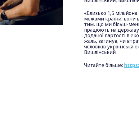
Вишлінський, виконав
«Близько 1,5 мільйона 
межами країни, вони в
тим, що ми більш-менш
працюють на державу 
доданої вартості в екон
жаль, загинув, чи втр
чоловіків українська е
Вишлінський.
Читайте більше:
https