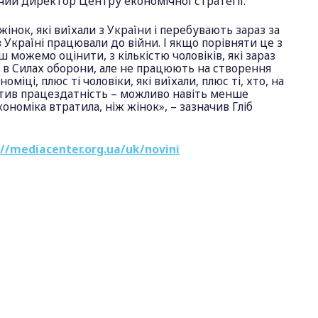
чий директор Центру економічної стратегії.
жінок, які виїхали з України і перебувають зараз за
 Україні працювали до війни. І якщо порівняти це з
 можемо оцінити, з кількістю чоловіків, які зараз
в Силах оборони, але не працюють на створення
оміці, плюс ті чоловіки, які виїхали, плюс ті, хто, на
атив працездатність – можливо навіть менше
кономіка втратила, ніж жінок», – зазначив Гліб
://mediacenter.org.ua/uk/novini