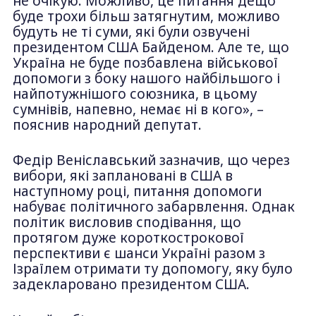
не очікую. Можливо, це питання дещо
буде трохи більш затягнутим, можливо
будуть не ті суми, які були озвучені
президентом США Байденом. Але те, що
Україна не буде позбавлена військової
допомоги з боку нашого найбільшого і
найпотужнішого союзника, в цьому
сумнівів, напевно, немає ні в кого», –
пояснив народний депутат.
Федір Веніславський зазначив, що через
вибори, які заплановані в США в
наступному році, питання допомоги
набуває політичного забарвлення. Однак
політик висловив сподівання, що
протягом дуже короткострокової
перспективи є шанси Україні разом з
Ізраїлем отримати ту допомогу, яку було
задекларовано президентом США.