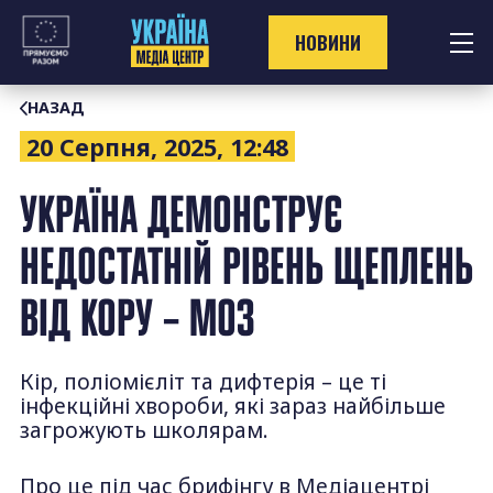
Перейти
до
НОВИНИ
контенту
НАЗАД
20 Серпня, 2025, 12:48
УКРАЇНА ДЕМОНСТРУЄ
НЕДОСТАТНІЙ РІВЕНЬ ЩЕПЛЕНЬ
ВІД КОРУ – МОЗ
Кір, поліомієліт та дифтерія – це ті
інфекційні хвороби, які зараз найбільше
загрожують школярам.
Про це під час брифінгу в Медіацентрі