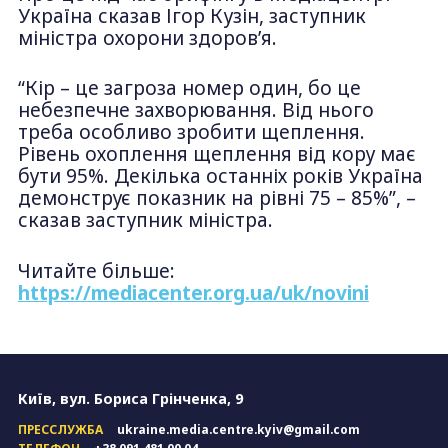
Україна сказав Ігор Кузін, заступник
міністра охорони здоров’я.
“Кір – це загроза номер один, бо це
небезпечне захворювання. Від нього
треба особливо зробити щеплення.
Рівень охоплення щеплення від кору має
бути 95%. Декілька останніх років Україна
демонструє показник на рівні 75 – 85%”, –
сказав заступник міністра.
Читайте більше:
https://mediacenter.org.ua/uk/novini
Київ, вул. Бориса Грінченка, 9
ПРЕССЛУЖБА
ukraine.media.centre.kyiv@gmail.com
ТЕЛЕФОН
+38 091 481 00 04