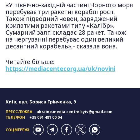
«У північно-західній частині Чорного моря
перебуває три ракетні кораблі росії.
Також підводний човен, заряджений
крилатими ракетами типу «Калібр».
Сумарний залп складає 28 ракет. Також
на чергуванні перебуває один великий
десантний корабель»,- сказала вона.
Читайте більше:
https://mediacenter.org.ua/uk/novini
Київ, вул. Бориса Грінченка, 9
ПРЕССЛУЖБА
ukraine.media.centre.kyiv@gmail.com
ТЕЛЕФОН
+38 091 481 00 04
СОЦМЕРЕЖІ