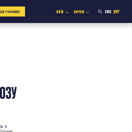
ENG
УКР
КИЇВ
ХАРКІВ
АШУ РОЗСИЛКУ
РОЗУ
ь з
Однак,