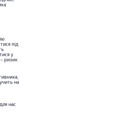
ика
рію
тися під
ть
тися у
 – ризик
тивника,
лучить на
для нас