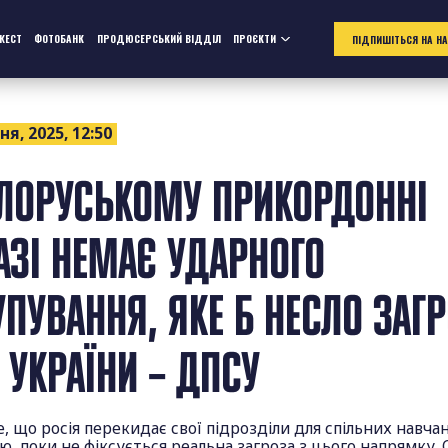
ЖЕСТ
ФОТОБАНК
ПРОДЮСЕРСЬКИЙ ВІДДІЛ
ПРОЄКТИ
ПІДПИШІТЬСЯ НА Н
ня, 2025, 12:50
ІЛОРУСЬКОМУ ПРИКОРДОННІ
АЗІ НЕМАЄ УДАРНОГО
УПУВАННЯ, ЯКЕ Б НЕСЛО ЗАГ
 УКРАЇНИ – ДПСУ
, що росія перекидає свої підрозділи для спільних навчан
ю, поки не фіксується реальна загроза з цього напрямку. 