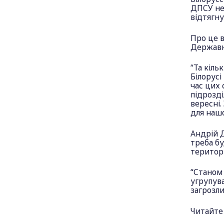
ДПСУ не
відтягну
Про це 
Державн
“Та кіль
Білорусі
час цих 
підрозді
вересні.
для нашо
Андрій Д
треба бу
територі
“Станом 
угрупува
загрозли
Читайте