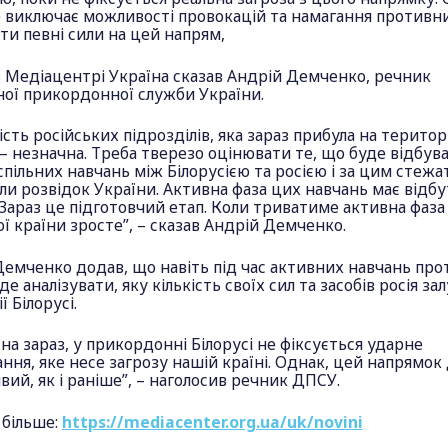
 виключає можливості провокацій та намагання противн
ти певні сили на цей напрям,
в Медіацентрі Україна сказав Андрій Демченко, речник
ої прикордонної служби України.
кість російських підрозділів, яка зараз прибула на терито
 – незначна. Треба тверезо оцінювати те, що буде відбува
спільних навчань між Білорусією та росією і за цим стежа
ли розвідок України. Активна фаза цих навчань має відбу
 Зараз це підготовчий етап. Коли триватиме активна фаза
ї країни зросте”, – сказав Андрій Демченко.
емченко додав, що навіть під час активних навчань про
де аналізувати, яку кількість своїх сил та засобів росія за
ї Білорусі.
на зараз, у прикордонні Білорусі не фіксується ударне
ння, яке несе загрозу нашій країні. Однак, цей напрямок 
вий, як і раніше”, – наголосив речник ДПСУ.
 більше:
https://mediacenter.org.ua/uk/novini