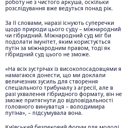
роботу не з чистого аркуша, оскільки
розслідування вже ведуться понад рік.
За її словами, наразі існують суперечки
щодо природи цього суду – міжнародний
чи гібридний. Міжнародний суд міг би
подолати імунітет, яким користується
путін за міжнародним правом, тоді як
гібридний суд цього не зможе.
«На всіх зустрічах із високопосадовцями я
намагаюся донести, що ми доклали
величезних зусиль для створення
спеціального трибуналу з агресії, але в
разі ухвалення гібридного формату, він не
зможе притягнути до відповідальності
головного винуватця – володимира
путіна», – підсумувала вона.
Київський безпековий форум для молоді