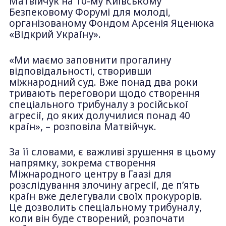
Матвійчук на 10-му Київському
Безпековому Форумі для молоді,
організованому Фондом Арсенія Яценюка
«Відкрий Україну».
«Ми маємо заповнити прогалину
відповідальності, створивши
міжнародний суд. Вже понад два роки
тривають переговори щодо створення
спеціального трибуналу з російської
агресії, до яких долучилися понад 40
країн», – розповіла Матвійчук.
За її словами, є важливі зрушення в цьому
напрямку, зокрема створення
Міжнародного центру в Гаазі для
розслідування злочину агресії, де п’ять
країн вже делегували своїх прокурорів.
Це дозволить спеціальному трибуналу,
коли він буде створений, розпочати