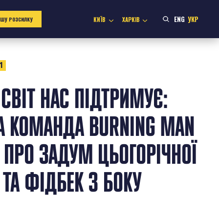
ENG
УКР
КИЇВ
ХАРКІВ
АШУ РОЗСИЛКУ
1
СВІТ НАС ПІДТРИМУЄ:
А КОМАНДА BURNING MAN
 ПРО ЗАДУМ ЦЬОГОРІЧНОЇ
 ТА ФІДБЕК З БОКУ
В