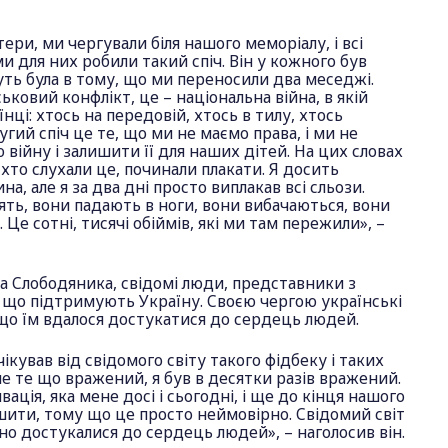
тери, ми чергували біля нашого меморіалу, і всі
и для них робили такий спіч. Він у кожного був
уть була в тому, що ми переносили два меседжі.
ковий конфлікт, це – національна війна, в якій
їнці: хтось на передовій, хтось в тилу, хтось
угий спіч це те, що ми не маємо права, і ми не
війну і залишити її для наших дітей. На цих словах
, хто слухали це, починали плакати. Я досить
, але я за два дні просто виплакав всі сльози.
ть, вони падають в ноги, вони вибачаються, вони
 Це сотні, тисячі обіймів, які ми там пережили», –
а Слободяника, свідомі люди, представники з
и, що підтримують Україну. Своєю чергою українські
що їм вдалося достукатися до сердець людей.
чікував від свідомого світу такого фідбеку і таких
 не те що вражений, я був в десятки разів вражений.
ація, яка мене досі і сьогодні, і ще до кінця нашого
шити, тому що це просто неймовірно. Свідомий світ
но достукалися до сердець людей», – наголосив він.