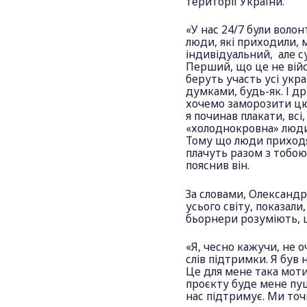
території України.
«У нас 24/7 були волон
люди, які приходили, м
індивідуальний, але с
Перший, що це не війсь
беруть участь усі укра
думками, будь-як. І др
хочемо заморозити цю 
я починав плакати, всі
«холоднокровна» людина
Тому що люди приходя
плачуть разом з тобою.
пояснив він.
За словами, Олександр
усього світу, показал
бьорнери розуміють, 
«Я, чесно кажучи, не о
слів підтримки. Я був
Це для мене така мотив
проєкту буде мене пу
нас підтримує. Ми точ