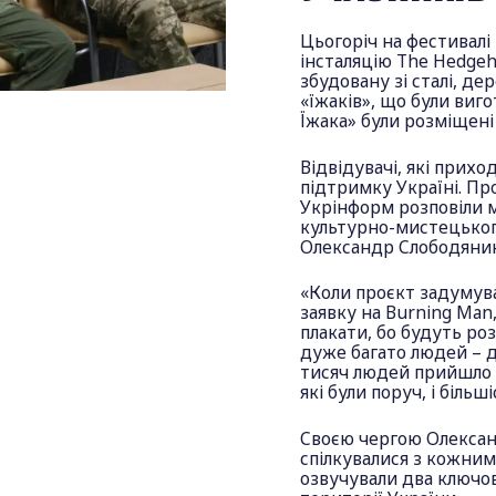
Цьогоріч на фестивалі
інсталяцію The Hedgeho
збудовану зі сталі, д
«їжаків», що були виго
Їжака» були розміщені і
Відвідувачі, які прих
підтримку Україні. Пр
Укрінформ розповіли м
культурно-мистецького
Олександр Слободяник
«Коли проєкт задумував
заявку на Burning Man
плакати, бо будуть ро
дуже багато людей – де
тисяч людей прийшло д
які були поруч, і біль
Своєю чергою Олексан
спілкувалися з кожним
озвучували два ключов