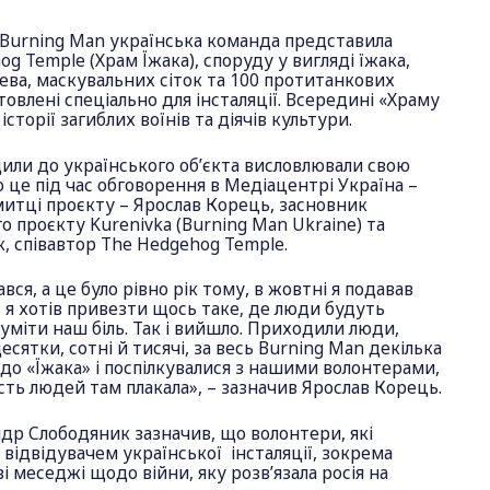
 Burning Man українська команда представила
g Temple (Храм Їжака), споруду у вигляді їжака,
ерева, маскувальних сіток та 100 протитанкових
товлені спеціально для інсталяції. Всередині «Храму
сторії загиблих воїнів та діячів культури.
одили до українського об’єкта висловлювали свою
о це під час обговорення в Медіацентрі Україна –
итці проєкту – Ярослав Корець, засновник
 проєкту Kurenivka (Burning Man Ukraine) та
, співавтор The Hedgehog Temple.
ся, а це було рівно рік тому, в жовтні я подавав
, я хотів привезти щось таке, де люди будуть
зуміти наш біль. Так і вийшло. Приходили люди,
сятки, сотні й тисячі, за весь Burning Man декілька
о «Їжака» і поспілкувалися з нашими волонтерами,
шість людей там плакала», – зазначив Ярослав Корець.
др Слободяник зазначив, що волонтери, які
 відвідувачем української інсталяції, зокрема
і меседжі щодо війни, яку розв’язала росія на