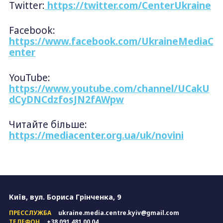
Twitter:
https://twitter.com/CenterUkraine
Facebook:
https://www.facebook.com/UkraineMediaC
enter
YouTube:
https://www.youtube.com/channel/UCakU
dCyDNCdzfosJN2fAWpw
Читайте більше:
https://mediacenter.org.ua/uk/novini
Київ, вул. Бориса Грінченка, 9
ПРЕССЛУЖБА
ukraine.media.centre.kyiv@gmail.com
ТЕЛЕФОН
+38 091 481 00 04