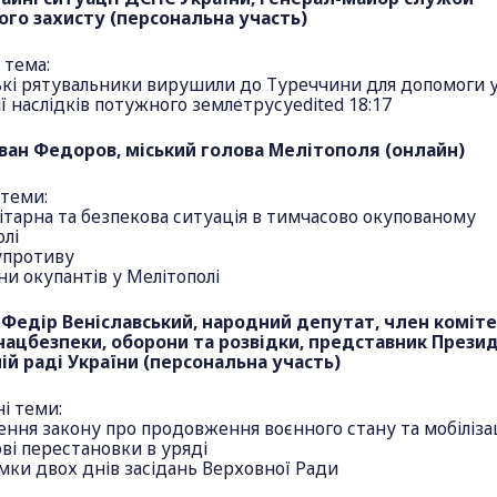
ого захисту (персональна участь)
 тема:
ькі рятувальники вирушили до Туреччини для допомоги 
ії наслідків потужного землетрусуedited 18:17
Іван Федоров, міський голова Мелітополя (онлайн)
 теми:
тарна та безпекова ситуація в тимчасово окупованому
лі
упротиву
и окупантів у Мелітополі
 Федір Веніславський, народний депутат, член коміте
нацбезпеки, оборони та розвідки, представник Прези
ій раді України (персональна участь)
і теми:
ння закону про продовження воєнного стану та мобілізац
ві перестановки в уряді
мки двох днів засідань Верховної Ради