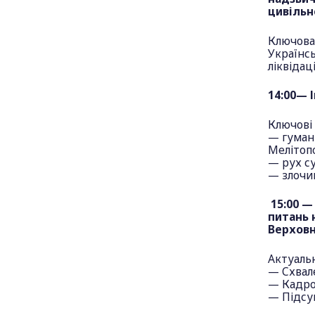
цивільн
Ключова
Українс
ліквідац
14:00— 
Ключові
— гумані
Мелітопо
— рух с
— злочин
15:00 —
питань 
Верховн
Актуальн
— Схвале
— Кадро
— Підсу