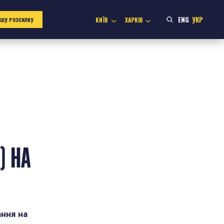
ENG
УКР
КИЇВ
ХАРКІВ
АШУ РОЗСИЛКУ
) НА
ння на