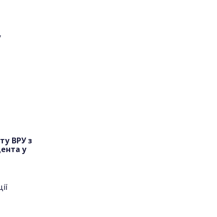
у
ту ВРУ з
дента у
ії