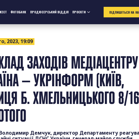
ЖЕСТ
ФОТОБАНК
ПРОДЮСЕРСЬКИЙ ВІДДІЛ
ПРОЄКТИ
ПІДПИШІТЬСЯ НА Н
о, 2023, 19:09
КЛАД ЗАХОДІВ МЕДІАЦЕНТРУ
АЇНА — УКРІНФОРМ (КИЇВ,
ИЦЯ Б. ХМЕЛЬНИЦЬКОГО 8/16
ЮТОГО
 Володимир Демчук, директор Департаменту реагува
айні ситуації ДСНС України, генерал-майор служби