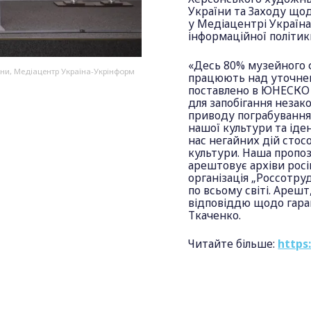
України та Заходу щод
у Медіацентрі Україна
інформаційної політик
«Десь 80% музейного 
їни, Медіацентр Україна-Укрінформ
працюють над уточнен
поставлено в ЮНЕСКО з
для запобігання незак
приводу пограбування
нашої культури та іде
нас негайних дій стосо
культури. Наша пропоз
арештовує архіви росі
організація „Россотруд
по всьому світі. Арешт
відповіддю щодо гара
Ткаченко.
Читайте більше:
https