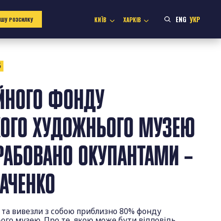
ENG
УКР
КИЇВ
ХАРКІВ
АШУ РОЗСИЛКУ
5
ЙНОГО ФОНДУ
КОГО ХУДОЖНЬОГО МУЗЕЮ
РАБОВАНО ОКУПАНТАМИ –
КАЧЕНКО
 та вивезли з собою приблизно 80% фонду
ого музею. Про те, якою може бути відповідь