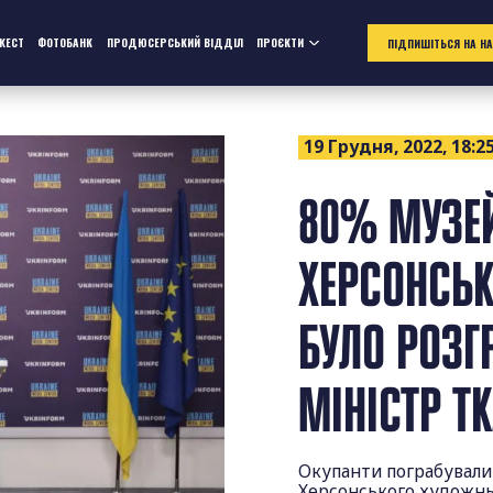
ЖЕСТ
ФОТОБАНК
ПРОДЮСЕРСЬКИЙ ВІДДІЛ
ПРОЄКТИ
ПІДПИШІТЬСЯ НА Н
19 Грудня, 2022, 18:2
80% МУЗЕ
ХЕРСОНСЬ
БУЛО РОЗГ
МІНІСТР Т
Окупанти пограбували
Херсонського художнь