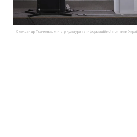
Олександр Ткаченко, міністр культури та інформаційної політики Укра