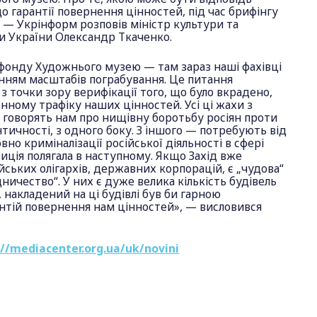
о гарантії повернення цінностей, під час брифінгу
 — Укрінформ розповів міністр культури та
и України Олександр Ткаченко.
фонду Художнього музею — там зараз наші фахівці
ням масштабів пограбування. Це питання
 точки зору верифікації того, що було вкрадено,
онному трафіку наших цінностей. Усі ці жахи з
 говорять нам про нищівну боротьбу росіян проти
нтичності, з одного боку. З іншого — потребують від
вно криміналізації російської діяльності в сфері
иція полягала в наступному. Якщо Захід вже
йських олігархів, державних корпорацій, є „чудова“
ничество“. У них є дуже велика кількість будівель
, накладений на ці будівлі був би гарною
нтій повернення нам цінностей», — висловився
://mediacenter.org.ua/uk/novini