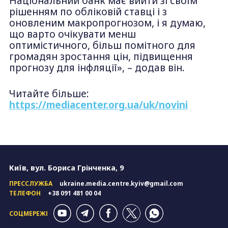
Національний банк має вийти зі своїм
рішенням по обліковій ставці і з
оновленим макропрогнозом, і я думаю,
що варто очікувати менш
оптимістичного, більш помітного для
громадян зростання цін, підвищення
прогнозу для інфляції», – додав він.
Читайте більше:
https://mediacenter.org.ua/uk/novini
Київ, вул. Бориса Грінченка, 9
ПРЕССЛУЖБА
ukraine.media.centre.kyiv@gmail.com
ТЕЛЕФОН
+38 091 481 00 04
СОЦМЕРЕЖІ