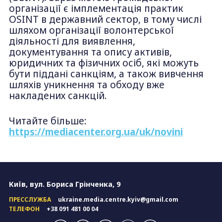
організації є імплементація практик
OSINT в державний сектор, в тому числі
шляхом організації волонтерської
діяльності для виявлення,
документування та опису активів,
юридичних та фізичних осіб, які можуть
бути піддані санкціям, а також вивчення
шляхів уникнення та обходу вже
накладених санкцій.
Читайте більше:
https://mediacenter.org.ua/uk/novini
Київ, вул. Бориса Грінченка, 9
ПРЕССЛУЖБА
ukraine.media.centre.kyiv@gmail.com
ТЕЛЕФОН
+38 091 481 00 04