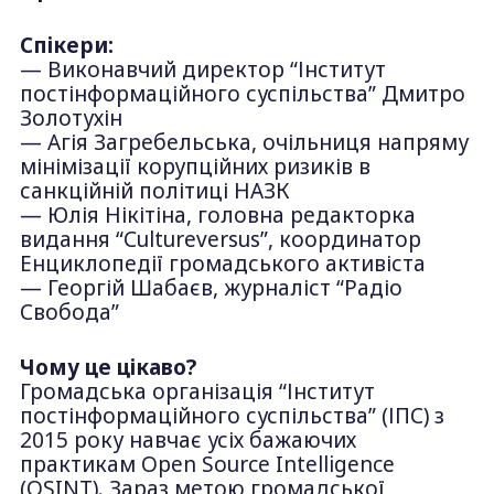
Спікери:
— Виконавчий директор “Інститут
постінформаційного суспільства” Дмитро
Золотухін
— Агія Загребельська, очільниця напряму
мінімізації корупційних ризиків в
санкційній політиці НАЗК
— Юлія Нікітіна, головна редакторка
видання “Cultureversus”, координатор
Енциклопедії громадського активіста
— Георгій Шабаєв, журналіст “Радіо
Свобода”
Чому це цікаво?
Громадська організація “Інститут
постінформаційного суспільства” (ІПС) з
2015 року навчає усіх бажаючих
практикам Open Source Intelligence
(OSINT). Зараз метою громадської