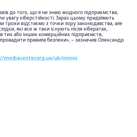
извів до того, що я не знаю жодного підприємства,
яли увагу кіберстійкості. Зараз цьому приділяють
ми трохи відстаємо з точки зору законодавства, але
лідки, які все ж таки існують після кібератак,
в тих або інших комерційних підприємств,
апровадити правила безпеки», – зазначив Олександр
://mediacenter.org.ua/uk/novini