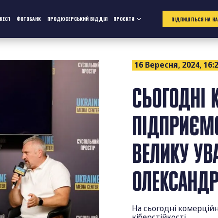
ЖЕСТ
ФОТОБАНК
ПРОДЮСЕРСЬКИЙ ВІДДІЛ
ПРОЄКТИ
ПІДПИШІТЬСЯ НА Н
16 Вересня, 2024, 16:
СЬОГОДНІ 
ПІДПРИЄМС
ВЕЛИКУ УВА
ОЛЕКСАНДР
На сьогодні комерційн
кіберстійкості.