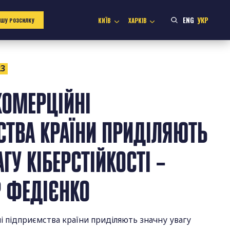
ENG
УКР
КИЇВ
ХАРКІВ
АШУ РОЗСИЛКУ
23
КОМЕРЦІЙНІ
ТВА КРАЇНИ ПРИДІЛЯЮТЬ
ГУ КІБЕРСТІЙКОСТІ –
 ФЕДІЄНКО
і підприємства країни приділяють значну увагу