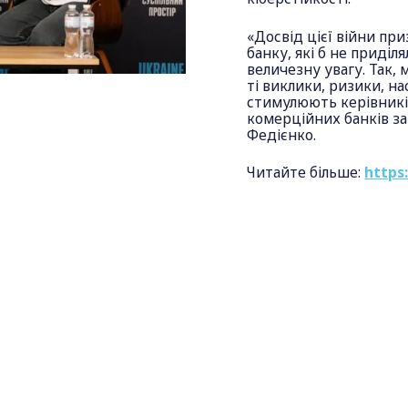
«Досвід цієї війни пр
банку, які б не приділ
величезну увагу. Так, 
ті виклики, ризики, нас
стимулюють керівникі
комерційних банків з
Федієнко.
Читайте більше:
https