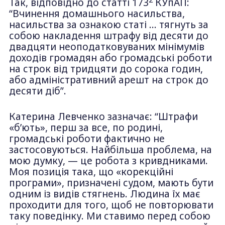
Так, відповідно до статті 173
КУпАП:
“Вчинення домашнього насильства,
насильства за ознакою статі … тягнуть за
собою накладення штрафу від десяти до
двадцяти неоподатковуваних мінімумів
доходів громадян або громадські роботи
на строк від тридцяти до сорока годин,
або адміністративний арешт на строк до
десяти діб”.
Катерина Левченко зазначає: “Штрафи
«б’ють», перш за все, по родині,
громадські роботи фактично не
застосовуються. Найбільша проблема, на
мою думку, — це робота з кривдниками.
Моя позиція така, що «корекційні
програми», призначені судом, мають бути
одним із видів стягнень. Людина їх має
проходити для того, щоб не повторювати
таку поведінку. Ми ставимо перед собою