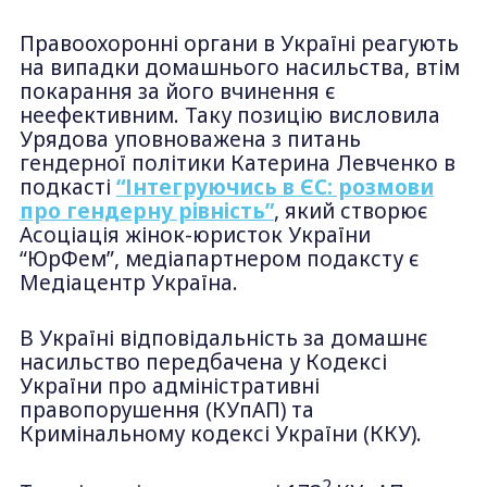
Правоохоронні органи в Україні реагують
на випадки домашнього насильства, втім
покарання за його вчинення є
неефективним. Таку позицію висловила
Урядова уповноважена з питань
гендерної політики Катерина Левченко в
подкасті
“Інтегруючись в ЄС: розмови
про гендерну рівність”
, який створює
Асоціація жінок-юристок України
“ЮрФем”, медіапартнером подаксту є
Медіацентр Україна.
В Україні відповідальність за домашнє
насильство передбачена у Кодексі
України про адміністративні
правопорушення (КУпАП) та
Кримінальному кодексі України (ККУ).
2