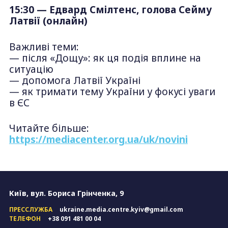
15:30 — Едвард Смілтенс, голова Сейму
Латвії (онлайн)
Важливі теми:
— після «Дощу»: як ця подія вплине на
ситуацію
— допомога Латвії Україні
— як тримати тему України у фокусі уваги
в ЄС
Читайте більше:
https://mediacenter.org.ua/uk/novini
Київ, вул. Бориса Грінченка, 9
ПРЕССЛУЖБА
ukraine.media.centre.kyiv@gmail.com
ТЕЛЕФОН
+38 091 481 00 04