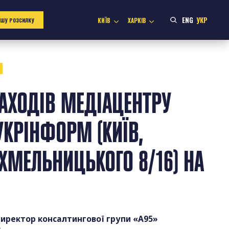
ENG
УКР
КИЇВ
ХАРКІВ
АШУ РОЗСИЛКУ
4
АХОДІВ МЕДІАЦЕНТРУ
УКРІНФОРМ (КИЇВ,
 ХМЕЛЬНИЦЬКОГО 8/16) НА
 директор консалтингової групи «А95»
)