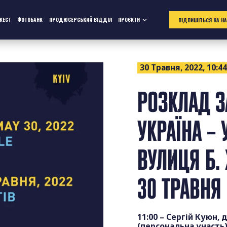
ЖЕСТ
ФОТОБАНК
ПРОДЮСЕРСЬКИЙ ВІДДІЛ
ПРОЄКТИ
ПІДПИШІТЬСЯ НА Н
30 Травня, 2022, 10:4
РОЗКЛАД З
УКРАЇНА – 
ВУЛИЦЯ Б.
30 ТРАВНЯ
11:00 – Сергій Куюн,
(персональна участь