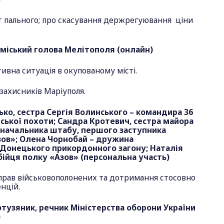
т пального; про скасування держрегуювання ціни
, міський голова Мелітополя (онлайн)
ивна ситуація в окупованому місті.
 захисників Маріуполя.
ько, сестра Сергія Волинського – командира 36
ської похоти; Сандра Кротевич, сестра майора
 начальника штабу, першого заступника
ов»; Олена Чорнобай – дружина
Донецького прикордонного загону; Наталія
бійця полку «Азов» (персональна участь)
 прав військовополонених та дотримання стосовно
енцій.
отузяник, речник Міністерства оборони України
)