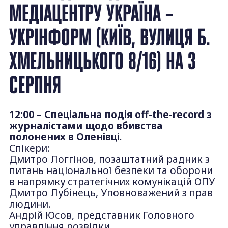
МЕДІАЦЕНТРУ УКРАЇНА –
УКРІНФОРМ (КИЇВ, ВУЛИЦЯ Б.
ХМЕЛЬНИЦЬКОГО 8/16) НА 3
СЕРПНЯ
12:00 – Cпеціальна подія off-the-record з
журналістами щодо вбивства
полонених в Оленівц
і.
Спікери:
Дмитро Логгінов, позаштатний радник з
питань національної безпеки та оборони
в напрямку стратегічних комунікацій ОПУ
Дмитро Лубінець, Уповноважений з прав
людини.
Андрій Юсов, представник Головного
управління розвідки