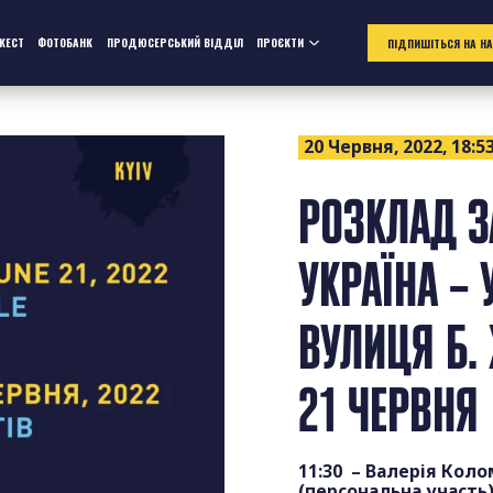
ЖЕСТ
ФОТОБАНК
ПРОДЮСЕРСЬКИЙ ВІДДІЛ
ПРОЄКТИ
ПІДПИШІТЬСЯ НА Н
20 Червня, 2022, 18:5
РОЗКЛАД З
УКРАЇНА –
ВУЛИЦЯ Б.
21 ЧЕРВНЯ
11:30 – Валерія Коло
(персональна участь