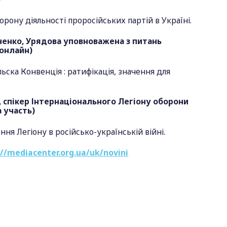
орону діяльності проросійських партій в Україні.
вченко, Урядова уповноважена з питань
(онлайн)
ьска Конвенція : ратифікація, значення для
, спікер Інтернаціонального Легіону оборони
а участь)
ня Легіону в російсько-українській війні.
://mediacenter.org.ua/uk/novini