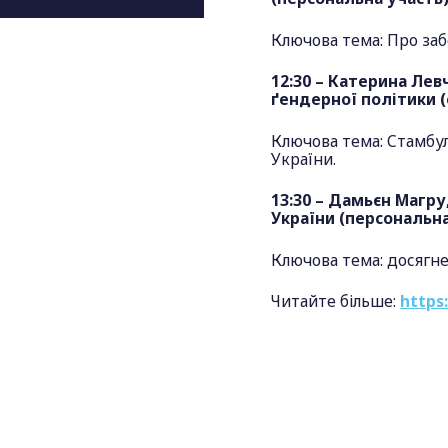
Ключова тема: Про заб
12:30 – Катерина Ле
ґендерної політики 
Ключова тема: Стамбул
України.
13:30 – Дамьєн Магру
України (персональн
Ключова тема: досягнен
Читайте більше:
https