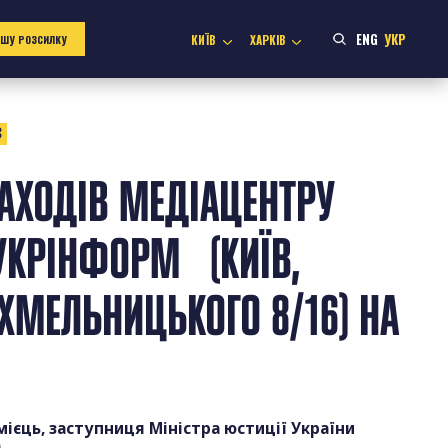
ENG
УКР
КИЇВ
ХАРКІВ
АШУ РОЗСИЛКУ
3
АХОДІВ МЕДІАЦЕНТРУ
 УКРІНФОРМ (КИЇВ,
 ХМЕЛЬНИЦЬКОГО 8/16) НА
мієць, заступниця Міністра юстиції України
)