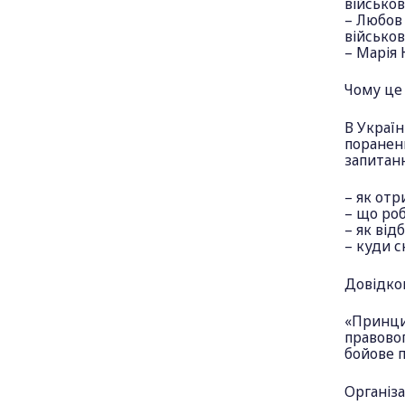
військов
– Любов 
військов
– Марія 
Чому це 
В Україн
пораненн
запитан
– як от
– що ро
– як від
– куди с
Довідко
«Принцип
правовог
бойове 
Організа