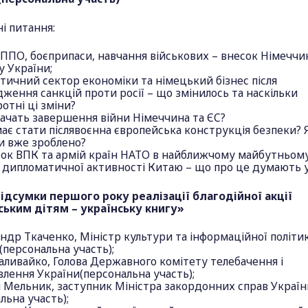
і питання:
 ППО, боєприпаси, навчання військових – внесок Німеччи
 України;
тичний сектор економіки та німецький бізнес після
ження санкцій проти росії – що змінилось та наскільки
отні ці зміни?
ачать завершення війни Німеччина та ЄС?
ає стати післявоєнна європейська конструкція безпеки? 
и вже зроблено?
ток ВПК та армій країн НАТО в найближчому майбутньому
 дипломатичної активності Китаю – що про це думають у
 Підсумки першого року реалізації благодійної акції
ським дітям – українську книгу»
ндр Ткаченко, Міністр культури та інформаційної політи
(персональна участь);
аливайко, Голова Державного комітету телебачення і
лення України(персональна участь);
й Мельник, заступник Міністра закордонних справ Україн
льна участь);