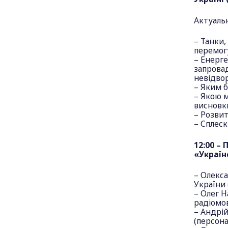
Актуальн
– Танки,
перемогу
– Енерге
запровад
невідвор
– Яким б
– Якою м
висновк
– Розви
– Сплеск
12:00 –
«Україн
– Олекса
України 
– Олег Н
радіомов
– Андрі
(персона