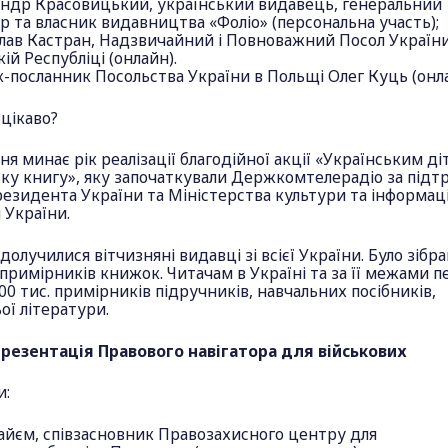
андр Красовицький, український видавець, генеральний
 та власник видавництва «Фоліо» (персональна участь);
лав Кастран, Надзвичайний і Повноважний Посол України
ій Республіці (онлайн).
-посланник Посольства України в Польщі Олег Куць (онла
цікаво?
ня минає рік реалізації благодійної акції «Українським ді
ьку книгу», яку започаткували Держкомтелерадіо за під
езидента України та Міністерства культури та інформац
 України.
 долучилися вітчизняні видавці зі всієї України. Було зібра
примірників книжок. Читачам в Україні та за її межами 
0 тис. примірників підручників, навчальних посібників,
ї літератури.
 Презентація Правового навігатора для військових
и:
айєм, співзасновник Правозахисного центру для