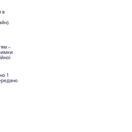
 в
йн).
тям –
тримки
ійної
но 1
передано