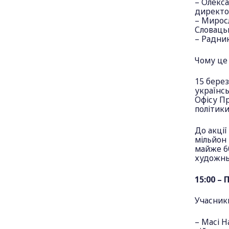
– Олекс
директор
– Мирос
Словацьк
– Радник
Чому це 
15 берез
українс
Офісу Пр
політики
До акції
мільйон 
майже 60
художньо
15:00 –
Учасник
– Масі Н