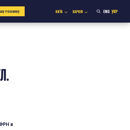
ENG
УКР
КИЇВ
ХАРКІВ
АШУ РОЗСИЛКУ
Л.
 ФРН в