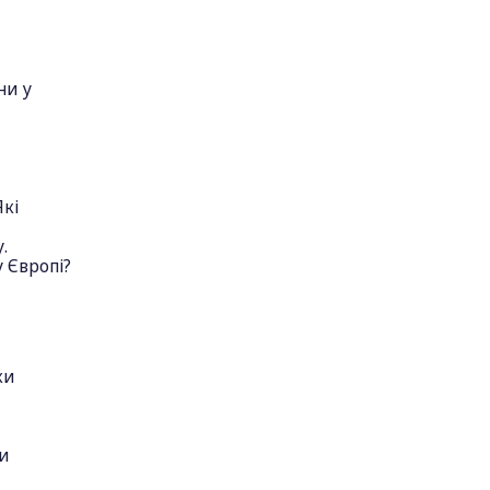
ни у
Які
.
 Європі?
ки
и