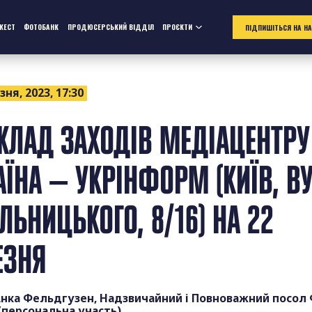
ЖЕСТ
ФОТОБАНК
ПРОДЮСЕРСЬКИЙ ВІДДІЛ
ПРОЄКТИ
ПІДПИШІТЬСЯ НА Н
зня, 2023, 17:30
КЛАД ЗАХОДІВ МЕДІАЦЕНТРУ
АЇНА — УКРІНФОРМ (КИЇВ, ВУ
ЛЬНИЦЬКОГО, 8/16) НА 22
ЕЗНЯ
 Анка Фельдгузен, Надзвичайний і Повноважний посол
 (персональна участь)