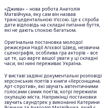
«Джива» – нова робота Анатолія
Матвійчука, яку сам він назвав
трансцедентальною п’єсою. Це є спроба
дати відповідь на складні питання буття,
які не дають спокою багатьом.
Оригінальна постановка молодої
режисерки Надії Агєєвої Швед, незвична
сценографія, особлива гра акторів – все
це те, що варте вашої уваги у ці складні
часи, які нині переживає Україна.
У виставі задіяні документальні розповіді
херсонських поетів з книги «Херсонщина.
Арт-спротив», які звучать автентичними
голосами самих поетів, котрі пережили
окупацію міста. Наприкінці постановки
звучить саундтрек у виконанні Катерини
Ясенчук та Анатолія Матвійчука, який є