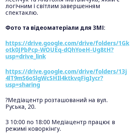
логічним і світлим завершенням
спектаклю.
Фото та відеоматеріали для ЗМІ
:
https://drive.google.com/drive/folders/1Gk
otk0JPbPcp-WOUEq-dQhYoeH-Ug8tH?
usp=drive_link
https://drive.google.com/drive/folders/13j
4lT9mS6oSlgWcSHIl4ktkvqFigIycr?
usp=sharing
?Медіацентр розташований на вул.
Руська, 20.
З 10:00 по 18:00 Медіацентр працює в
режимі коворкінгу.