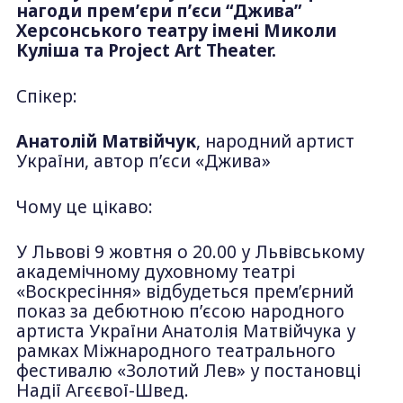
нагоди премʼєри п’єси “Джива”
Херсонського театру імені Миколи
Куліша та Project Art Theater.
Спікер
:
Анатолій Матвійчук
, народний артист
України, автор пʼєси «Джива»
Чому це цікаво
:
У Львові 9 жовтня о 20.00 у Львівському
академічному духовному театрі
«Воскресіння» відбудеться премʼєрний
показ за дебютною пʼєсою народного
артиста України Анатолія Матвійчука у
рамках Міжнародного театрального
фестивалю «Золотий Лев» у постановці
Надії Агєєвої-Швед.