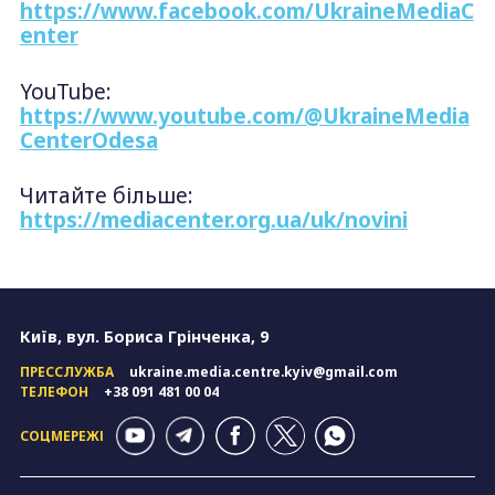
https://www.facebook.com/UkraineMediaC
enter
YouTube:
https://www.youtube.com/@UkraineMedia
CenterOdesa
Читайте більше:
https://mediacenter.org.ua/uk/novini
Київ, вул. Бориса Грінченка, 9
ПРЕССЛУЖБА
ukraine.media.centre.kyiv@gmail.com
ТЕЛЕФОН
+38 091 481 00 04
СОЦМЕРЕЖІ