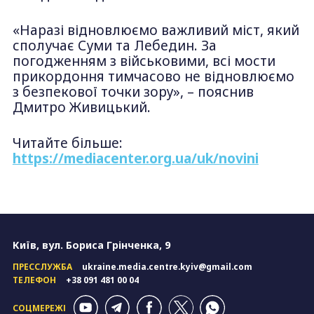
«Наразі відновлюємо важливий міст, який
сполучає Суми та Лебедин. За
погодженням з військовими, всі мости
прикордоння тимчасово не відновлюємо
з безпекової точки зору», – пояснив
Дмитро Живицький.
Читайте більше:
https://mediacenter.org.ua/uk/novini
Київ, вул. Бориса Грінченка, 9
ПРЕССЛУЖБА
ukraine.media.centre.kyiv@gmail.com
ТЕЛЕФОН
+38 091 481 00 04
СОЦМЕРЕЖІ