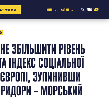
ENG
УКР
КИЇВ
ХАРКІВ
АШУ РОЗСИЛКУ
6
ГНЕ ЗБІЛЬШИТИ РІВЕНЬ
ТА ІНДЕКС СОЦІАЛЬНОЇ
 ЄВРОПІ, ЗУПИНИВШИ
ОРИДОРИ – МОРСЬКИЙ