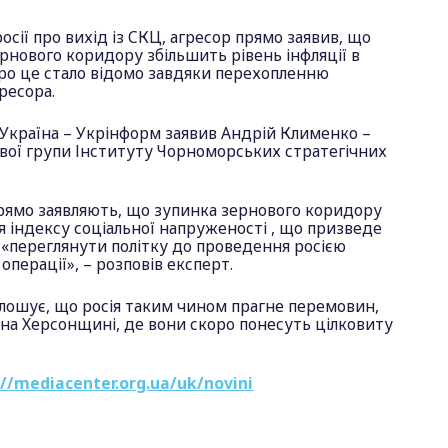
росії про вихід із СКЦ, агресор прямо заявив, що
нового коридору збільшить рівень інфляції в
 Про це стало відомо завдяки перехопленню
гресора.
 Україна – Укрінформ заявив Андрій Клименко –
вої групи Інституту Чорноморських стратегічних
прямо заявляють, що зупинка зернового коридору
 індексу соціальної напруженості , що призведе
 «переглянути політку до проведення росією
 операції», – розповів експерт.
лошує, що росія таким чином прагне перемовин,
на Херсонщині, де вони скоро понесуть цілковиту
://mediacenter.org.ua/uk/novini