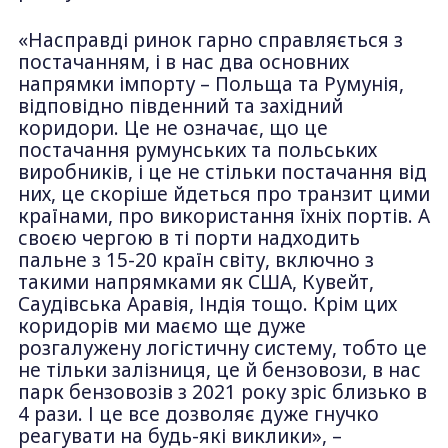
«Насправді ринок гарно справляється з
постачанням, і в нас два основних
напрямки імпорту – Польща та Румунія,
відповідно південний та західний
коридори. Це не означає, що це
постачання румунських та польських
виробників, і це не стільки постачання від
них, це скоріше йдеться про транзит цими
країнами, про використання їхніх портів. А
своєю чергою в ті порти надходить
пальне з 15-20 країн світу, включно з
такими напрямками як США, Кувейт,
Саудівська Аравія, Індія тощо. Крім цих
коридорів ми маємо ще дуже
розгалужену логістичну систему, тобто це
не тільки залізниця, це й бензовози, в нас
парк бензовозів з 2021 року зріс близько в
4 рази. І це все дозволяє дуже гнучко
реагувати на будь-які виклики», –