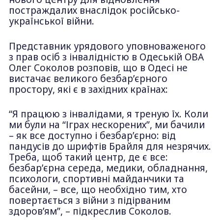
постраждалих внаслідок російсько-
української війни.
Представник урядового уповноваженого
з прав осіб з інвалідністю в Одеській ОВА
Олег Соколов розповів, що в Одесі не
вистачає великого безбар’єрного
простору, які є в західних країнах:
“Я працюю з інвалідами, я треную їх. Коли
ми були на “Іграх нескорених”, ми бачили
– як все доступно і безбар’єрно: від
пандусів до шрифтів Брайля для незрячих.
Треба, щоб такий центр, де є все:
безбар’єрна середа, медики, обладнання,
психологи, спортивні майданчики та
басейни, – все, що необхідно тим, хто
повертається з війни з підірваним
здоров’ям”, – підкреслив Соколов.