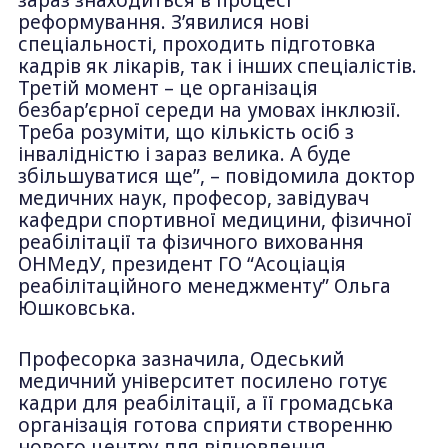
зараз знаходиться в процесі
реформування. З’явилися нові
спеціальності, проходить підготовка
кадрів як лікарів, так і інших спеціалістів.
Третій момент – це організація
безбар’єрної середи на умовах інклюзії.
Треба розуміти, що кількість осіб з
інвалідністю і зараз велика. А буде
збільшуватися ще”, – повідомила доктор
медичних наук, професор, завідувач
кафедри спортивної медицини, фізичної
реабілітації та фізичного виховання
ОНМедУ, президент ГО “Асоціація
реабілітаційного менеджменту” Ольга
Юшковська.
Професорка зазначила, Одеський
медичний університет посилено готує
кадри для реабілітації, а її громадська
організація готова сприяти створенню
нового центру для відновлення