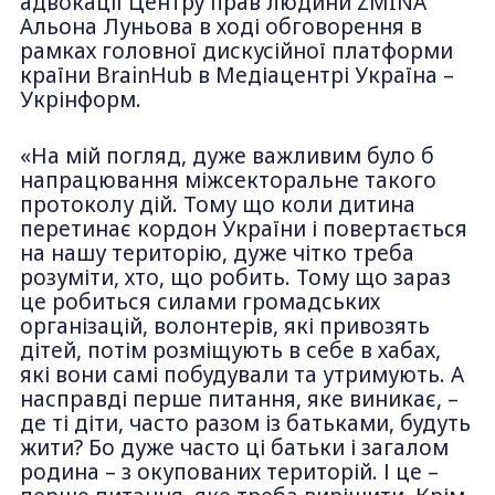
адвокації Центру прав людини ZMINA
Альона Луньова в ході обговорення в
рамках головної дискусійної платформи
країни BrainHub в Медіацентрі Україна –
Укрінформ.
«На мій погляд, дуже важливим було б
напрацювання міжсекторальне такого
протоколу дій. Тому що коли дитина
перетинає кордон України і повертається
на нашу територію, дуже чітко треба
розуміти, хто, що робить. Тому що зараз
це робиться силами громадських
організацій, волонтерів, які привозять
дітей, потім розміщують в себе в хабах,
які вони самі побудували та утримують. А
насправді перше питання, яке виникає, –
де ті діти, часто разом із батьками, будуть
жити? Бо дуже часто ці батьки і загалом
родина – з окупованих територій. І це –