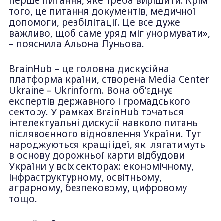
перше питання, яке треба вирішити. Крім
того, це питання документів, медичної
допомоги, реабілітації. Це все дуже
важливо, щоб саме уряд міг унормувати»,
– пояснила Альона Луньова.
BrainHub – це головна дискусійна
платформа країни, створена Media Center
Ukraine – Ukrinform. Вона об’єднує
експертів державного і громадського
сектору. У рамках BrainHub точаться
інтелектуальні дискусії навколо питань
післявоєнного відновлення України. Тут
народжуються кращі ідеї, які лягатимуть
в основу дорожньої карти відбудови
України у всіх секторах: економічному,
інфраструктурному, освітньому,
аграрному, безпековому, цифровому
тощо.