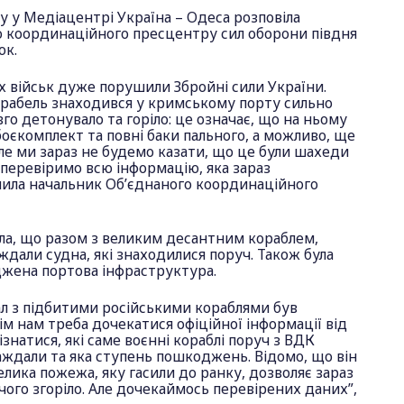
гу у Медіацентрі Україна – Одеса розповіла
о координаційного пресцентру сил оборони півдня
юк.
х військ дуже порушили Збройні сили України.
рабель знаходився у кримському порту сильно
го детонувало та горіло: це означає, що на ньому
боєкомплект та повні баки пального, а можливо, ще
 Але ми зараз не будемо казати, що це були шахеди
 перевіримо всю інформацію, яка зараз
ачила начальник Об’єднаного координаційного
ла, що разом з великим десантним кораблем,
аждали судна, які знаходилися поруч. Також була
жена портова інфраструктура.
іал з підбитими російськими кораблями був
м нам треба дочекатися офіційної інформації від
знатися, які саме воєнні кораблі поруч з ВДК
аждали та яка ступень пошкоджень. Відомо, що він
елика пожежа, яку гасили до ранку, дозволяє зараз
 чого згоріло. Але дочекаймось перевірених даних”,