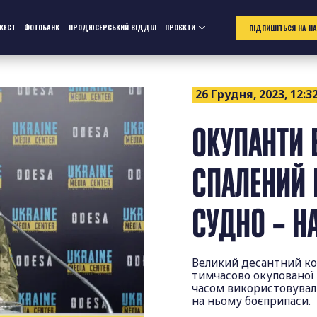
ЖЕСТ
ФОТОБАНК
ПРОДЮСЕРСЬКИЙ ВІДДІЛ
ПРОЄКТИ
ПІДПИШІТЬСЯ НА Н
26 Грудня, 2023, 12:3
ОКУПАНТИ 
СПАЛЕНИЙ 
СУДНО – Н
Великий десантний кор
тимчасово окупованої 
часом використовували
на ньому боєприпаси.