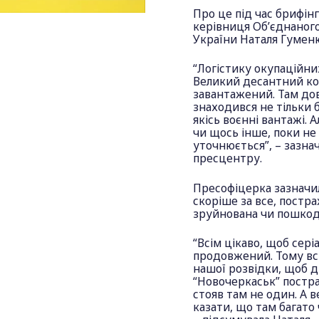
Про це під час брифін
керівниця Об’єднаног
України Наталя Гумен
“Логістику окупаційни
Великий десантний ко
завантажений. Там дов
знаходився не тільки 
якісь воєнні вантажі.
чи щось інше, поки не
уточнюється”, – зазн
пресцентру.
Пресофіцерка зазначи
скоріше за все, постр
зруйнована чи пошкод
“Всім цікаво, щоб сер
продовжений. Тому всі
нашої розвідки, щоб ді
“Новочеркаськ” постр
стояв там не один. А в
казати, що там багато