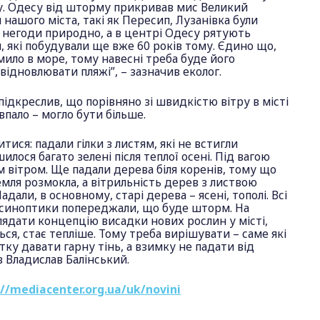
ру. Одесу від шторму прикривав мис Великий
 нашого міста, такі як Пересип, Лузанівка були
в негоди природно, а в центрі Одесу рятують
, які побудували ще вже 60 років тому. Єдино що,
змило в море, тому навесні треба буде його
в відновлювати пляжі”, – зазначив еколог.
підкреслив, що порівняно зі швидкістю вітру в місті
впало – могло бути більше.
ися: падали гілки з листям, які не встигли
шилося багато зелені після теплої осені. Під вагою
им вітром. Ще падали дерева біля коренів, тому що
мля розмокла, а вітрильність дерев з листвою
дали, в основному, старі дерева – ясені, тополі. Всі
е синоптики попереджали, що буде шторм. На
ядати концепцію висадки нових рослин у місті,
ься, стає тепліше. Тому треба вирішувати – саме які
тку давати гарну тінь, а взимку не падати від
в Владислав Балінський.
://mediacenter.org.ua/uk/novini