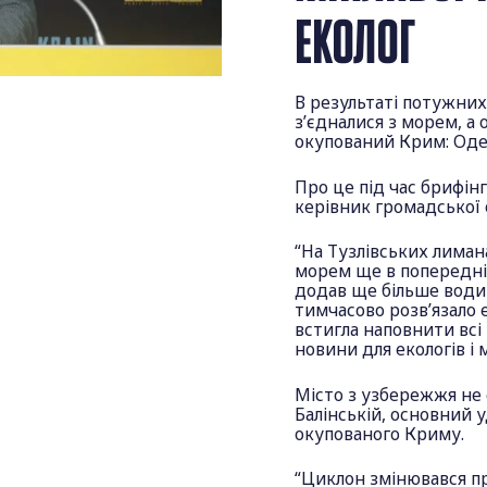
ЕКОЛОГ
В результаті потужних
з’єдналися з морем, а
окупований Крим: Оде
Про це під час брифін
керівник громадської 
“На Тузлівських лиман
морем ще в попередні
додав ще більше води 
тимчасово розв’язало 
встигла наповнити всі
новини для екологів і 
Місто з узбережжя не 
Балінській, основний 
окупованого Криму.
“Циклон змінювався пр