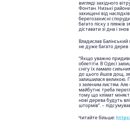
вигляді західного віт
Фонтан. Низькі райони
захищені від наслідкі
берегозахисні споруди
багато піску з пляжів 
діставати зі дна і зно
Владислав Балінський 
не дуже багато дерев 
“Якщо уважно придивит
облетіти. В Одесі зали
снігу їх ламало сильн
до цього йшов дощ, зе
залишилася великою. Па
з зеленим листям. Ал
майбутнє треба перегл
тому що клімат міняєт
нові дерева будуть влі
штормів”. – підсумува
Читайте більше:
https