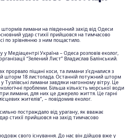
 штормів лимани на південний захід від Одеси
 основний удар стихії прийшовся на тимчасово
сі по зрівнянню з ним пощастило.
гу у Медіацентрі Україна – Одеса розповів еколог,
організації “Зелений Лист” Владислав Балінський.
ах прорвало піщані коси, та лимани з’єдналися з
й шторм 18 листопада. Останній потужний шторм
у Тузлівські лимани завдяки нагонному вітру. Це
екологічні проблеми. Більша кількість морської води
 три лимани, для них це джерело життя. Це гарні
місцевих жителів”, – повідомив еколог.
сильно постраждало від урагану, як вважає
удар стихії прийшовся на захід тимчасово
одовж свого існування. До нас він дійшов вже у