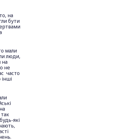
то, на
гли бути
 жертвами
а
то мали
ли люди,
 на
бо не
ас часто
 інші
али
йські
на
 так
 будь-які
нають,
асті
нень.