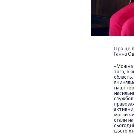
Про це п
Ганна Ов
«Можна к
того, в 
область,
вчинялис
наші тер
насильн
службовц
правозах
активний
могли чи
стали на
сьогодні
цього хт