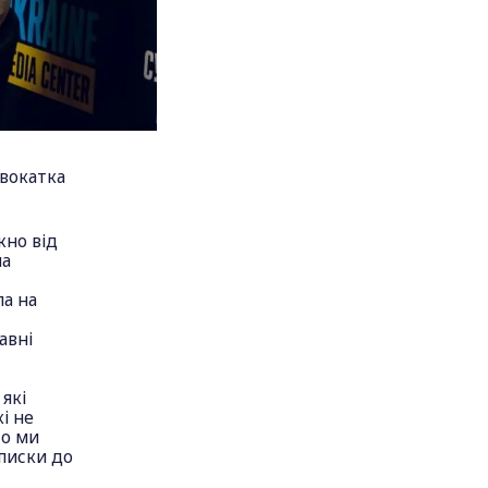
двокатка
жно від
ла
ла на
авні
які
і не
то ми
списки до