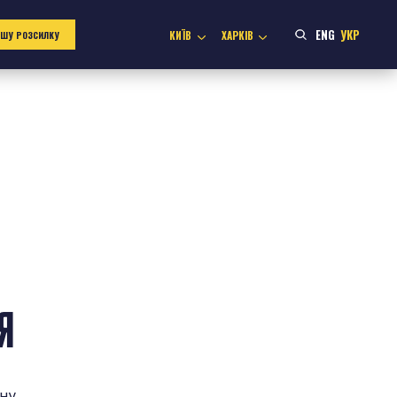
ENG
УКР
КИЇВ
ХАРКІВ
АШУ РОЗСИЛКУ
Я
ену