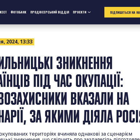
ЖЕСТ
ФОТОБАНК
ПРОДЮСЕРСЬКИЙ ВІДДІЛ
ПРОЄКТИ
ПІДПИШІТЬСЯ НА Н
я, 2024, 13:33
ИЛЬНИЦЬКІ ЗНИКНЕННЯ
АЇНЦІВ ПІД ЧАС ОКУПАЦІЇ:
ВОЗАХИСНИКИ ВКАЗАЛИ НА
НАРІЇ, ЗА ЯКИМИ ДІЯЛА РОСІ
 окупованих територіях вчиняла однакові за сценарієм
цькі зникнення, що свідчить про заздалегідь підготовл