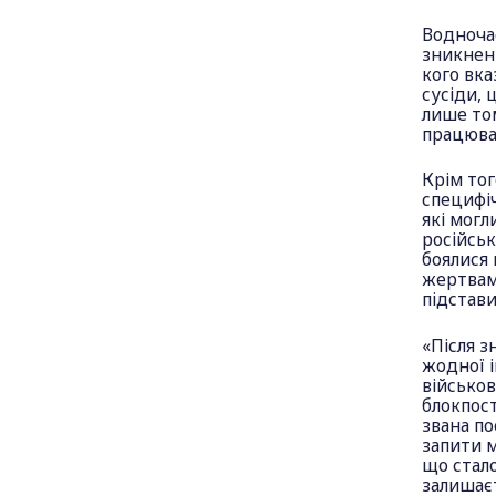
Водночас
зникнень
кого вка
сусіди, 
лише том
працювал
Крім тог
специфіч
які могл
російськ
боялися 
жертвами
підстави
«Після з
жодної і
військов
блокпост
звана по
запити м
що стало
залишає