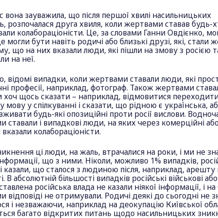
 вона зауважила, що після першої хвилі насильницьких
, розпочалася друга хвиля, коли жертвами ставав будь-х
зали колабораціоністи. Це, за словами Ганни Овдієнко, мо
це могли бути навіть родичі або близькі друзі, які, стали
у, що на них вказали люди, які пішли на змову з росією т
и на неї.
о, відомі випадки, коли жертвами ставали люди, які прос
ні професії, наприклад, фотограф. Також жертвами става
и хоч щось сказати – наприклад, відмовитися переходити
у мову у спілкуванні і сказати, що рідною є українська, а
вживати будь-які опозиційні проти росії вислови. Водноч
 ставали і випадкові люди, на яких через комерційні або
 вказали колабораціоністи.
никнення ці люди, на жаль, втрачалися на роки, і ми не зн
нформації, що з ними. Ніколи, можливо 1% випадків, росі
і казали, що сталося з людиною після, наприклад, арешту 
і. В абсолютній більшості випадків російські військові або
ставлена російська влада не казали ніякої інформації, і на
и відповіді не отримували. Родичі деякі до сьогодні не з
ся і незважаючи, наприклад на деокупацію Київської обл
ться багато відкритих питань щодо насильницьких зник