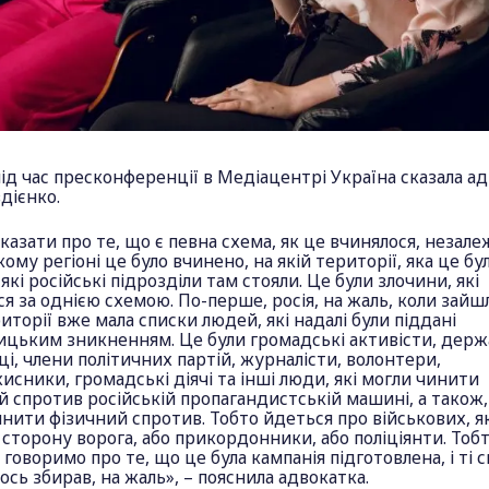
ід час пресконференції в Медіацентрі Україна сказала а
дієнко.
азати про те, що є певна схема, як це вчинялося, незале
якому регіоні це було вчинено, на якій території, яка це бу
 які російські підрозділи там стояли. Це були злочини, які
я за однією схемою. По-перше, росія, на жаль, коли зайш
иторії вже мала списки людей, які надалі були піддані
ицьким зникненням. Це були громадські активісти, держ
і, члени політичних партій, журналісти, волонтери,
исники, громадські діячі та інші люди, які могли чинити
 спротив російській пропагандистській машині, а також, 
нити фізичний спротив. Тобто йдеться про військових, як
 сторону ворога, або прикордонники, або поліціянти. Тоб
 говоримо про те, що це була кампанія підготовлена, і ті 
ось збирав, на жаль», – пояснила адвокатка.