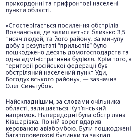
прикордонні та прифронтові населені
пункти області.
«Спостерігається посилення обстрілів
Вовчанська, де залишається близько 3,5
тисяч людей, та його району. За минулу
добу в результаті “прильотів” було
пошкоджено десять домогосподарств та
одна адміністративна будівля. Крім того, з
території російської федерації був
обстріляний населений пункт Уди,
Богодухівського району», — зазначив
Олег Синєгубов.
Найскладнішим, за словами очільника
області, залишається Куп’янський
напрямок. Напередодні була обстріляна
Ківшарівка. По ній ворог вдарив
керованою авіабомбою. Були пошкоджені
багатоповерхові будинки та заклад