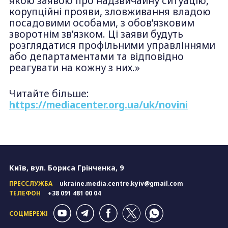
якою заявою про надзвичайну ситуацію,
корупційні прояви, зловживання владою
посадовими особами, з обов’язковим
зворотнім зв’язком. Ці заяви будуть
розглядатися профільними управліннями
або департаментами та відповідно
реагувати на кожну з них.»
Читайте більше:
https://mediacenter.org.ua/uk/novini
Київ, вул. Бориса Грінченка, 9
ПРЕССЛУЖБА
ukraine.media.centre.kyiv@gmail.com
ТЕЛЕФОН
+38 091 481 00 04
СОЦМЕРЕЖІ