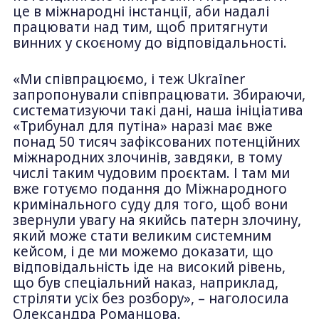
це в міжнародні інстанції, аби надалі
працювати над тим, щоб притягнути
винних у скоєному до відповідальності.
«Ми співпрацюємо, і теж Ukraїner
запропонували співпрацювати. Збираючи,
систематизуючи такі дані, наша ініціатива
«Трибунал для путіна» наразі має вже
понад 50 тисяч зафіксованих потенційних
міжнародних злочинів, завдяки, в тому
числі таким чудовим проєктам. І там ми
вже готуємо подання до Міжнародного
кримінального суду для того, щоб вони
звернули увагу на якийсь патерн злочину,
який може стати великим системним
кейсом, і де ми можемо доказати, що
відповідальність іде на високий рівень,
що був спеціальний наказ, наприклад,
стріляти усіх без розбору», – наголосила
Олександра Романцова.