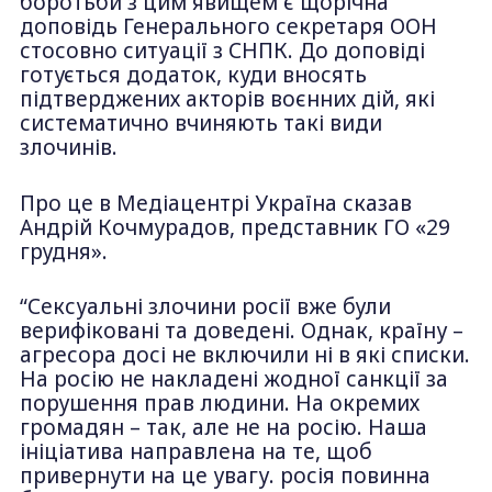
боротьби з цим явищем є щорічна
доповідь Генерального секретаря ООН
стосовно ситуації з СНПК. До доповіді
готується додаток, куди вносять
підтверджених акторів воєнних дій, які
систематично вчиняють такі види
злочинів.
Про це в Медіацентрі Україна сказав
Андрій Кочмурадов, представник ГО «29
грудня».
“Сексуальні злочини росії вже були
верифіковані та доведені. Однак, країну –
агресора досі не включили ні в які списки.
На росію не накладені жодної санкції за
порушення прав людини. На окремих
громадян – так, але не на росію. Наша
ініціатива направлена на те, щоб
привернути на це увагу. росія повинна