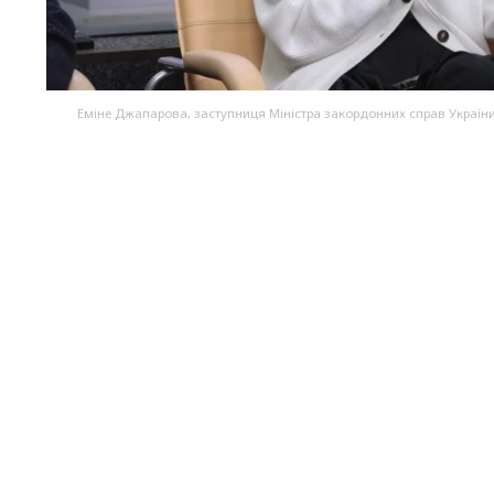
Еміне Джапарова, заступниця Міністра закордонних справ Україн