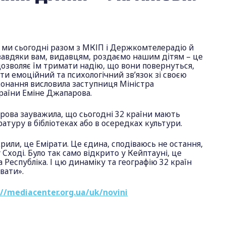
у ми сьогодні разом з МКІП і Держкомтелерадіо й
завдяки вам, видавцям, роздаємо нашим дітям – це
дозволяє їм тримати надію, що вони повернуться,
ати емоційний та психологічний зв’язок зі своєю
конання висловила заступниця Міністра
раїни Еміне Джапарова.
рова зауважила, що сьогодні 32 країни мають
ратуру в бібліотеках або в осередках культури.
крили, це Емірати. Це єдина, сподіваюсь не остання,
Сході. Було так само відкрито у Кейптауні, це
Республіка. І цю динаміку та географію 32 країн
вати».
://mediacenter.org.ua/uk/novini