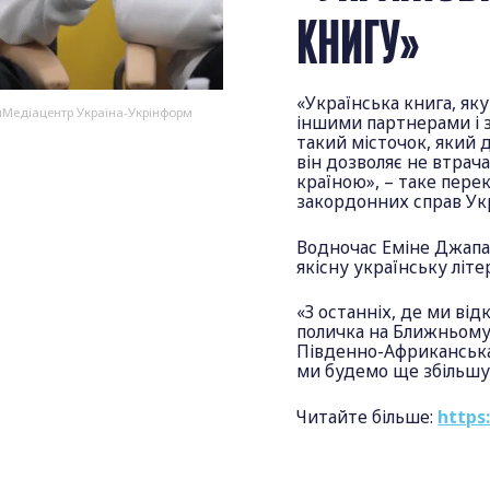
КНИГУ»
«Українська книга, як
иМедіацентр Україна-Укрінформ
іншими партнерами і 
такий місточок, який 
він дозволяє не втрач
країною», – таке пере
закордонних справ Ук
Водночас Еміне Джапа
якісну українську літе
«З останніх, де ми від
поличка на Ближньому 
Південно-Африканська 
ми будемо ще збільшу
Читайте більше:
https