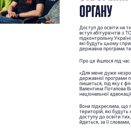
ОРГАНУ
Доступ до освіти на 
вступ абітурієнтів з 
підконтрольну Україні
які будуть цьому спри
державна програма та 
Про це йшлося під час
«Для мене дуже незроз
державної програми п
пишеться, під яку є фі
Валентина Потапова В
національної адвокаці
Вона підкреслила, що
територій, які будуть 
доступу до освіти тих
йдеться, за її словами