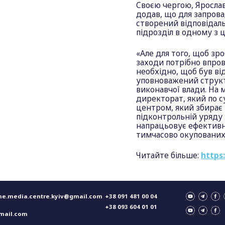
Своєю чергою, Ярослав
додав, що для запров
створений відповідал
підрозділ в одному з 
«Але для того, щоб зр
заходи потрібно впро
необхідно, щоб був ві
уповноважений структ
виконавчої влади. На 
директорат, який по 
центром, який збирає 
підконтрольній уряду т
напрацьовує ефективні
тимчасово окупованих 
Читайте більше:
https
ne.media.centre.kyiv@gmail.com
+38 091 481 00 04
+38 093 604 01 01
mail.com