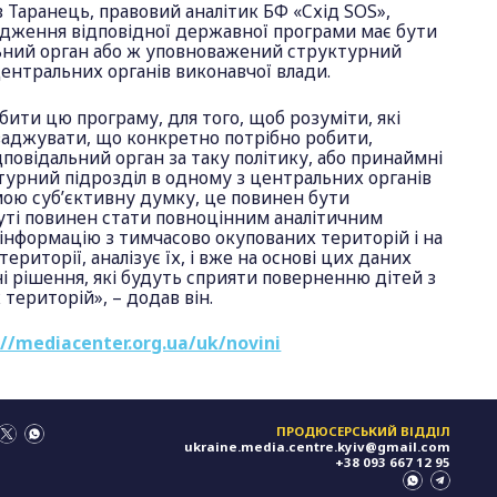
 Таранець, правовий аналітик БФ «Схід SOS»,
адження відповідної державної програми має бути
ьний орган або ж уповноважений структурний
центральних органів виконавчої влади.
обити цю програму, для того, щоб розуміти, які
ваджувати, що конкретно потрібно робити,
дповідальний орган за таку політику, або принаймні
урний підрозділ в одному з центральних органів
мою суб’єктивну думку, це повинен бути
суті повинен стати повноцінним аналітичним
інформацію з тимчасово окупованих територій і на
ериторії, аналізує їх, і вже на основі цих даних
 рішення, які будуть сприяти поверненню дітей з
територій», – додав він.
://mediacenter.org.ua/uk/novini
ПРОДЮСЕРСЬКИЙ ВІДДІЛ
ukraine.media.centre.kyiv@gmail.com
+38 093 667 12 95