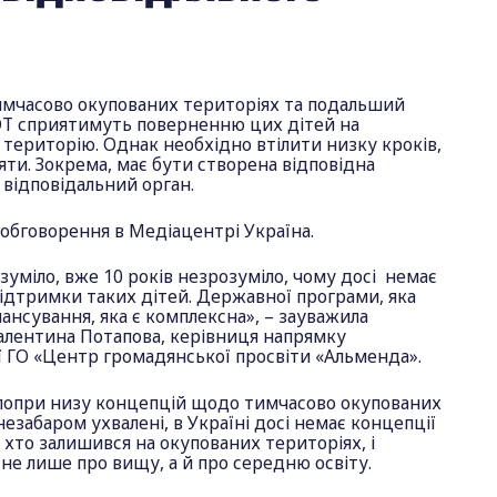
тимчасово окупованих територіях та подальший
ТОТ сприятимуть поверненню цих дітей на
 територію. Однак необхідно втілити низку кроків,
яти. Зокрема, має бути створена відповідна
відповідальний орган.
 обговорення в Медіацентрі Україна.
уміло, вже 10 років незрозуміло, чому досі немає
ідтримки таких дітей. Державної програми, яка
нансування, яка є комплексна», – зауважила
алентина Потапова, керівниця напрямку
ї ГО «Центр громадянської просвіти «Альменда».
 попри низу концепцій щодо тимчасово окупованих
незабаром ухвалені, в Україні досі немає концепції
, хто залишився на окупованих територіях, і
, не лише про вищу, а й про середню освіту.