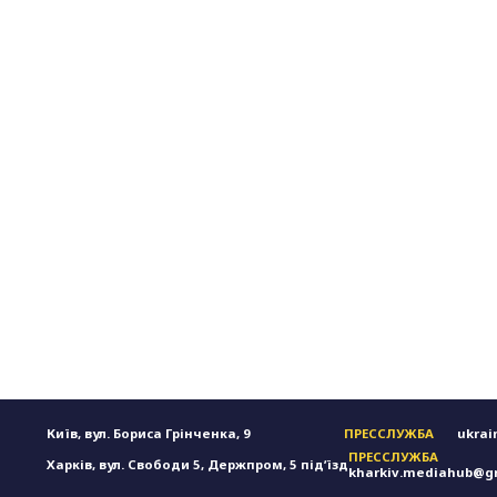
Київ, вул. Бориса Грінченка, 9
ПРЕССЛУЖБА
ukrai
ПРЕССЛУЖБА
Харків, вул. Свободи 5, Держпром, 5 підʼїзд
kharkiv.mediahub@g