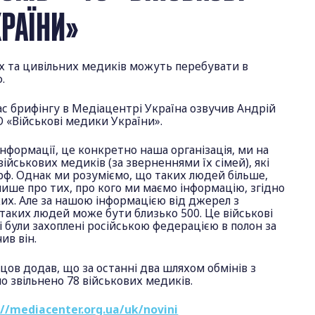
РАЇНИ»
их та цивільних медиків можуть перебувати в
.
ас брифінгу в Медіацентрі Україна озвучив Андрій
 «Військові медики України».
інформації, це конкретно наша організація, ми на
військових медиків (за зверненнями їх сімей), які
рф. Однак ми розуміємо, що таких людей більше,
ише про тих, про кого ми маємо інформацію, згідно
их. Але за нашою інформацією від джерел з
 таких людей може бути близько 500. Це військові
кі були захоплені російською федерацією в полон за
ив він.
ов додав, що за останні два шляхом обмінів з
ло звільнено 78 військових медиків.
://mediacenter.org.ua/uk/novini