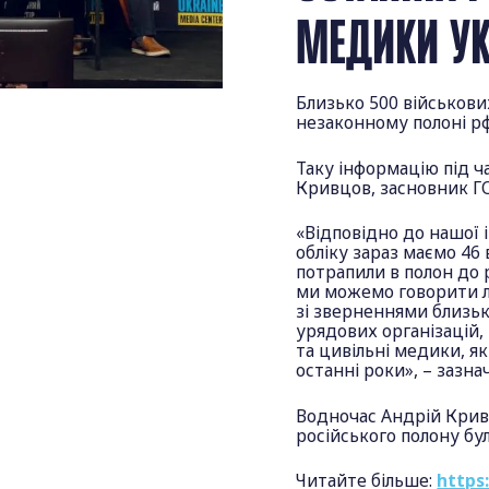
МЕДИКИ УК
Близько 500 військов
незаконному полоні рф
Таку інформацію під ч
Кривцов, засновник ГО
«Відповідно до нашої 
обліку зараз маємо 46 
потрапили в полон до 
ми можемо говорити л
зі зверненнями близьк
урядових організацій,
та цивільні медики, я
останні роки», – зазнач
Водночас Андрій Кривц
російського полону бу
Читайте більше:
https