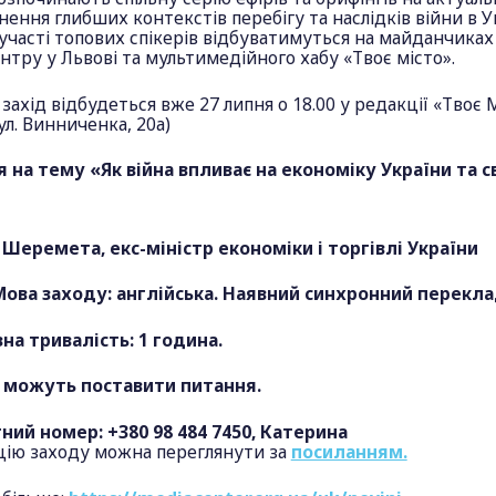
нення глибших контекстів перебігу та наслідків війни в Ук
 участі топових спікерів відбуватимуться на майданчиках
тру у Львові та мультимедійного хабу «Твоє місто».
ахід відбудеться вже 27 липня о 18.00 у редакції «Твоє 
вул. Винниченка, 20а)
я на тему «Як війна впливає на економіку України та с
 Шеремета, екс-міністр економіки і торгівлі України
Мова заходу: англійська. Наявний синхронний перекла
на тривалість: 1 година.
 можуть поставити питання.
ний номер: +380 98 484 7450, Катерина
цію заходу можна переглянути за
посиланням.