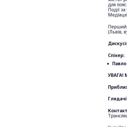
для пояс
Події за
Медіацен
Перший з
(Львів, 
Дискусі
Спікер:
Павло
УВАГА! 
Приблиз
Глядачі
Контакт
Трансля