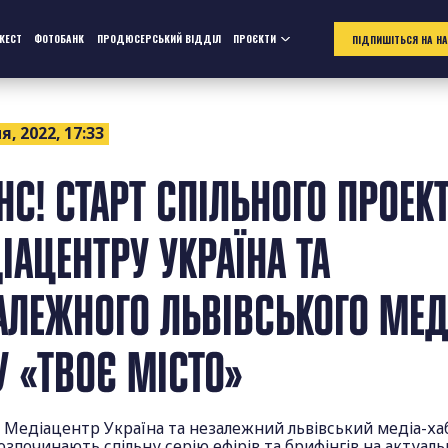
ЖЕСТ
ФОТОБАНК
ПРОДЮСЕРСЬКИЙ ВІДДІЛ
ПРОЄКТИ
ПІДПИШІТЬСЯ НА Н
я, 2022, 17:33
НС! СТАРТ СПІЛЬНОГО ПРОЕК
ІАЦЕНТРУ УКРАЇНА ТА
АЛЕЖНОГО ЛЬВІВСЬКОГО МЕД
У «ТВОЄ МІСТО»
 Медіацентр Україна та незалежний львівський медіа-ха
озпочинають спільну серію ефірів та брифінгів на актуаль