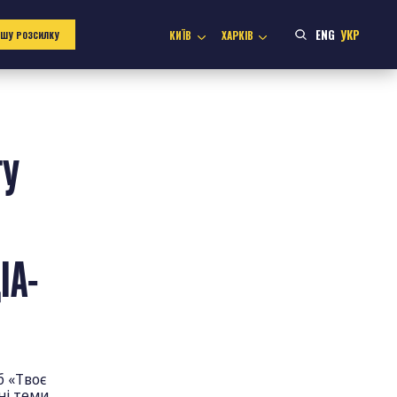
ENG
УКР
КИЇВ
ХАРКІВ
АШУ РОЗСИЛКУ
ТУ
ІА-
б «Твоє
ні теми