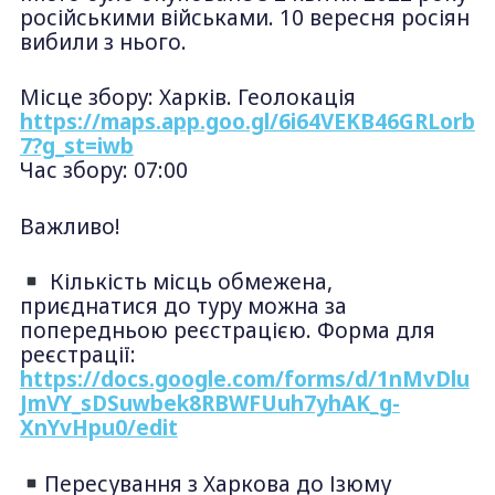
російськими військами. 10 вересня росіян
вибили з нього.
Місце збору: Харків. Геолокація
https://maps.app.goo.gl/6i64VEKB46GRLorb
7?g_st=iwb
Час збору: 07:00
Важливо!
Кількість місць обмежена,
приєднатися до туру можна за
попередньою реєстрацією. Форма для
реєстрації:
https://docs.google.com/forms/d/1nMvDlu
JmVY_sDSuwbek8RBWFUuh7yhAK_g-
XnYvHpu0/edit
Пересування з Харкова до Ізюму