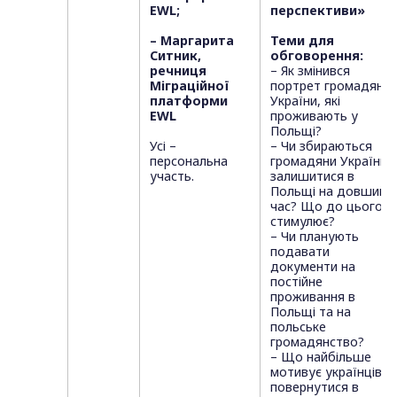
EWL;
перспективи»
– Маргарита
Теми для
Ситник,
обговорення:
речниця
– Як змінився
Міграційної
портрет громадян
платформи
України, які
EWL
проживають у
Польщі?
Усі –
– Чи збираються
персональна
громадяни України
участь.
залишитися в
Польщі на довший
час? Що до цього
стимулює?
– Чи планують
подавати
документи на
постійне
проживання в
Польщі та на
польське
громадянство?
– Що найбільше
мотивує українців
повернутися в