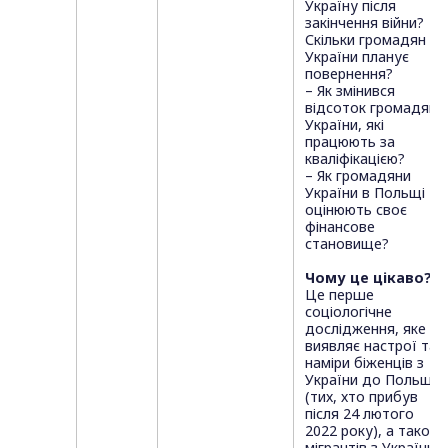
Україну після
закінчення війни?
Скільки громадян
України планує
повернення?
– Як змінився
відсоток громадян
України, які
працюють за
кваліфікацією?
– Як громадяни
України в Польщі
оцінюють своє
фінансове
становище?
Чому це цікаво?
Це перше
соціологічне
дослідження, яке
виявляє настрої та
наміри біженців з
України до Польщі
(тих, хто прибув
після 24 лютого
2022 року), а також
мігрантів з України,