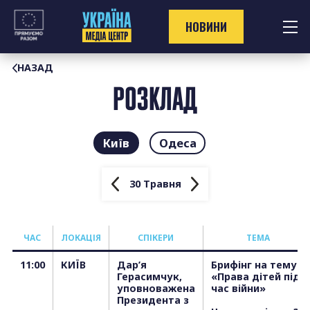
Перейти
до
НОВИНИ
контенту
НАЗАД
РОЗКЛАД
Київ
Одеса
30 Травня
ЧАС
ЛОКАЦІЯ
СПІКЕРИ
ТЕМА
11:00
КИЇВ
Дар’я
Брифінг на тему:
Герасимчук,
«Права дітей під
уповноважена
час війни»
Президента з