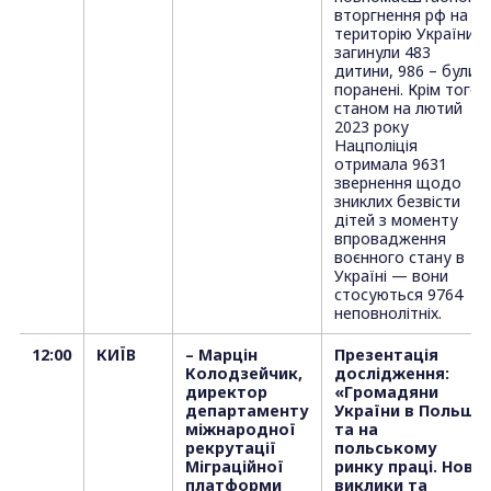
вторгнення рф на
територію України,
загинули 483
дитини, 986 – були
поранені. Крім того,
станом на лютий
2023 року
Нацполіція
отримала 9631
звернення щодо
зниклих безвісти
дітей з моменту
впровадження
воєнного стану в
Україні — вони
стосуються 9764
неповнолітніх.
12:00
КИЇВ
– Марцін
Презентація
Колодзейчик,
дослідження:
директор
«Громадяни
департаменту
України в Польщі
міжнародної
та на
рекрутації
польському
Міграційної
ринку праці. Нові
платформи
виклики та