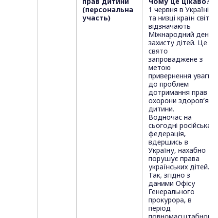
прав дитини
Чому це цікаво?
(персональна
1 червня в Україні
участь)
та низці країн світу
відзначають
Міжнародний день
захисту дітей. Це
свято
запроваджене з
метою
привернення уваги
до проблем
дотримання прав і
охорони здоров’я
дитини.
Водночас на
сьогодні російська
федерація,
вдершись в
Україну, нахабно
порушує права
українських дітей.
Так, згідно з
даними Офісу
Генерального
прокурора, в
період
повномасштабного