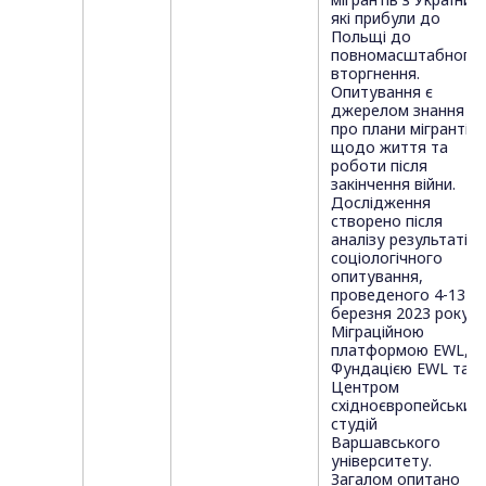
які прибули до
Польщі до
повномасштабного
вторгнення.
Опитування є
джерелом знання
про плани мігрантів
щодо життя та
роботи після
закінчення війни.
Дослідження
створено після
аналізу результатів
соціологічного
опитування,
проведеного 4-13
березня 2023 року
Міграційною
платформою EWL,
Фундацією EWL та
Центром
східноєвропейських
студій
Варшавського
університету.
Загалом опитано