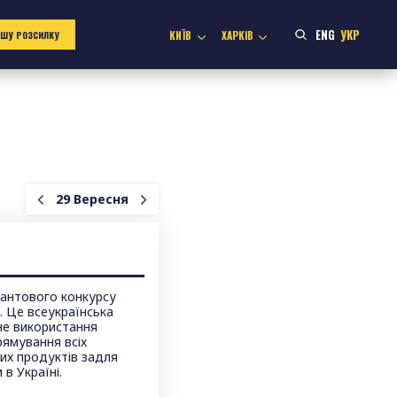
ENG
УКР
КИЇВ
ХАРКІВ
АШУ РОЗСИЛКУ
29 Вересня
антового конкурсу
 Це всеукраїнська
не використання
рямування всіх
их продуктів задля
в Україні.