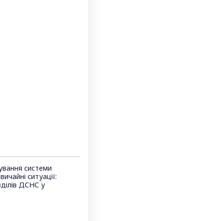
ування системи
ичайні ситуації:
зділів ДСНС у