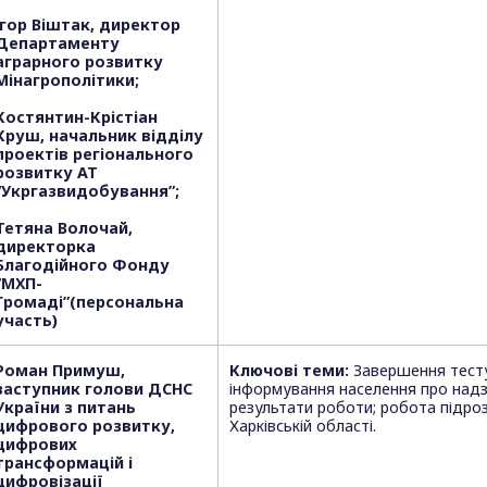
Ігор Віштак, директор
Департаменту
аграрного розвитку
Мінагрополітики;
Костянтин-Крістіан
Круш, начальник відділу
проектів регіонального
розвитку АТ
“Укргазвидобування”;
Тетяна Волочай,
директорка
Благодійного Фонду
“МХП-
Громаді”(персональна
участь)
Роман Примуш,
Ключові теми:
Завершення тест
заступник голови ДСНС
інформування населення про надзв
України з питань
результати роботи; робота підро
цифрового розвитку,
Харківській області.
цифрових
трансформацій і
цифровізації