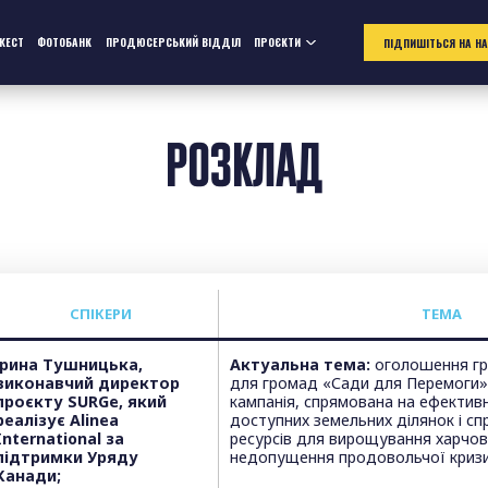
ЖЕСТ
ФОТОБАНК
ПРОДЮСЕРСЬКИЙ ВІДДІЛ
ПРОЄКТИ
ПІДПИШІТЬСЯ НА Н
РОЗКЛАД
СПІКЕРИ
ТЕМА
Ірина Тушницька,
Актуальна тема:
оголошення гр
виконавчий директор
для громад «Сади для Перемоги».
проєкту SURGe, який
кампанія, спрямована на ефектив
реалізує Alinea
доступних земельних ділянок і сп
International за
ресурсів для вирощування харчов
підтримки Уряду
недопущення продовольчої кризи 
Канади;